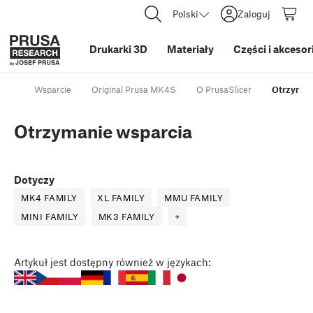
Polski
Zaloguj
Drukarki 3D
Materiały
Części i akcesor
Wsparcie
Original Prusa MK4S
O PrusaSlicer
Otrzyman
Otrzymanie wsparcia
Dotyczy
MK4 FAMILY
XL FAMILY
MMU FAMILY
MINI FAMILY
MK3 FAMILY
+
Artykuł
jest dostępny również w językach: