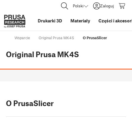
Polski
Zaloguj
Drukarki 3D
Materiały
Części i akcesor
Wsparcie
Original Prusa MK4S
O PrusaSlicer
Original Prusa MK4S
O PrusaSlicer