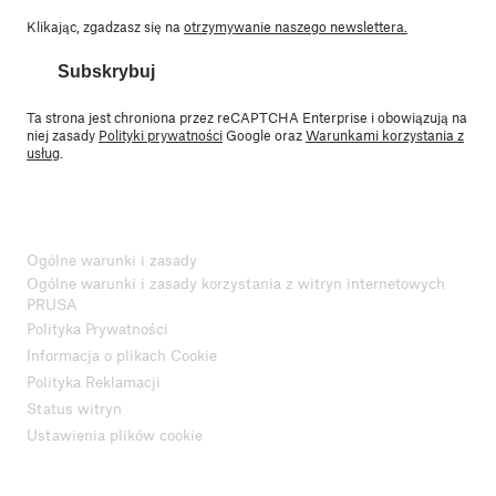
Klikając, zgadzasz się na
otrzymywanie naszego newslettera.
Subskrybuj
Ta strona jest chroniona przez reCAPTCHA Enterprise i obowiązują na
niej zasady
Polityki prywatności
Google oraz
Warunkami korzystania z
usług
.
Ogólne warunki i zasady
Ogólne warunki i zasady korzystania z witryn internetowych
PRUSA
Polityka Prywatności
Informacja o plikach Cookie
Polityka Reklamacji
Status witryn
Ustawienia plików cookie