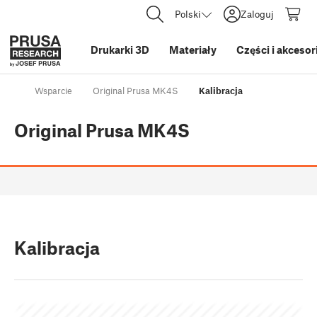
Polski
Zaloguj
Drukarki 3D
Materiały
Części i akcesor
Wsparcie
Original Prusa MK4S
Kalibracja
Original Prusa MK4S
Kalibracja