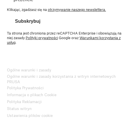
Klikając, zgadzasz się na
otrzymywanie naszego newslettera.
Subskrybuj
Ta strona jest chroniona przez reCAPTCHA Enterprise i obowiązują na
niej zasady
Polityki prywatności
Google oraz
Warunkami korzystania z
usług
.
Ogólne warunki i zasady
Ogólne warunki i zasady korzystania z witryn internetowych
PRUSA
Polityka Prywatności
Informacja o plikach Cookie
Polityka Reklamacji
Status witryn
Ustawienia plików cookie