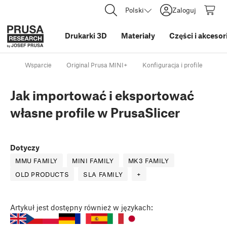
Polski
Zaloguj
Drukarki 3D
Materiały
Części i akcesor
Wsparcie
Original Prusa MINI+
Konfiguracja i profile
Jak
Jak importować i eksportować
własne profile w PrusaSlicer
Dotyczy
MMU FAMILY
MINI FAMILY
MK3 FAMILY
OLD PRODUCTS
SLA FAMILY
+
Artykuł
jest dostępny również w językach: