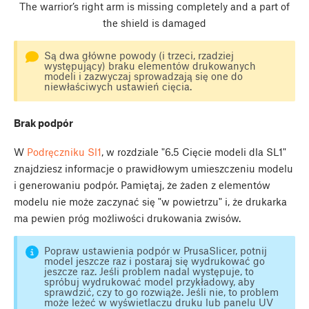
The warrior’s right arm is missing completely and a part of
the shield is damaged
Są dwa główne powody (i trzeci, rzadziej
występujący) braku elementów drukowanych
modeli i zazwyczaj sprowadzają się one do
niewłaściwych ustawień cięcia.
Brak podpór
W
Podręczniku Sl1
, w rozdziale "6.5 Cięcie modeli dla SL1"
znajdziesz informacje o prawidłowym umieszczeniu modelu
i generowaniu podpór. Pamiętaj, że żaden z elementów
modelu nie może zaczynać się "w powietrzu" i, że drukarka
ma pewien próg możliwości drukowania zwisów.
Popraw ustawienia podpór w PrusaSlicer, potnij
model jeszcze raz i postaraj się wydrukować go
jeszcze raz. Jeśli problem nadal występuje, to
spróbuj wydrukować model przykładowy, aby
sprawdzić, czy to go rozwiąże. Jeśli nie, to problem
może leżeć w wyświetlaczu druku lub panelu UV