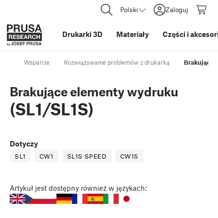
Polski
Zaloguj
Drukarki 3D
Materiały
Części i akcesor
Wsparcie
Rozwiązywanie problemów z drukarką
Brakujące 
Brakujące elementy wydruku
(SL1/SL1S)
Dotyczy
SL1
CW1
SL1S SPEED
CW1S
Artykuł
jest dostępny również w językach: