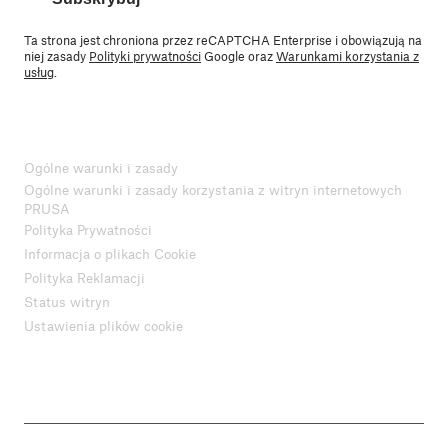
Ta strona jest chroniona przez reCAPTCHA Enterprise i obowiązują na
niej zasady
Polityki prywatności
Google oraz
Warunkami korzystania z
usług
.
Ogólne warunki i zasady
Ogólne warunki i zasady korzystania z witryn internetowych
PRUSA
Polityka Prywatności
Informacja o plikach Cookie
Polityka Reklamacji
Status witryn
Ustawienia plików cookie