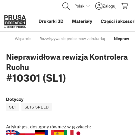
Polski
Zaloguj
Drukarki 3D
Materiały
Części i akcesor
Wsparcie
Rozwiązywanie problemów z drukarką
Nieprawidło
Nieprawidłowa rewizja Kontrolera
Ruchu
#10301 (SL1)
Dotyczy
SL1
SL1S SPEED
Artykuł
jest dostępny również w językach: