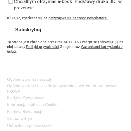
Chciałbym otrzymać e-book "Podstawy druku 3D" w
prezencie
Klikając, zgadzasz się na
otrzymywanie naszego newslettera.
Subskrybuj
Ta strona jest chroniona przez reCAPTCHA Enterprise i obowiązują na
niej zasady
Polityki prywatności
Google oraz
Warunkami korzystania z
usług
.
Ogólne warunki i zasady
Ogólne warunki i zasady korzystania z witryn internetowych
PRUSA
Polityka Prywatności
Informacja o plikach Cookie
Polityka Reklamacji
Status witryn
Ustawienia plików cookie