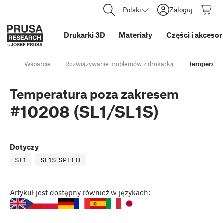
Polski
Zaloguj
Drukarki 3D
Materiały
Części i akcesor
Wsparcie
Rozwiązywanie problemów z drukarką
Temperatur
Temperatura poza zakresem
#10208 (SL1/SL1S)
Dotyczy
SL1
SL1S SPEED
Artykuł
jest dostępny również w językach: