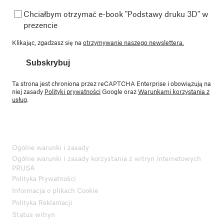
Chciałbym otrzymać e-book "Podstawy druku 3D" w
prezencie
Klikając, zgadzasz się na
otrzymywanie naszego newslettera.
Subskrybuj
Ta strona jest chroniona przez reCAPTCHA Enterprise i obowiązują na
niej zasady
Polityki prywatności
Google oraz
Warunkami korzystania z
usług
.
Ogólne warunki i zasady
Ogólne warunki i zasady korzystania z witryn internetowych
PRUSA
Polityka Prywatności
Informacja o plikach Cookie
Polityka Reklamacji
Status witryn