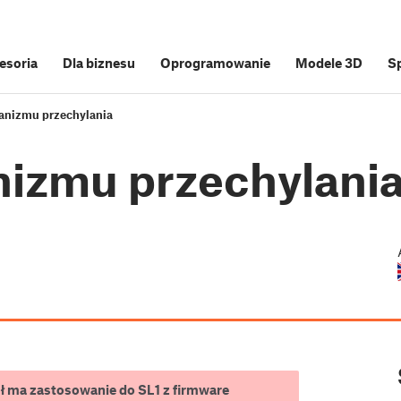
cesoria
Dla biznesu
Oprogramowanie
Modele 3D
S
anizmu przechylania
nizmu przechylani
uł ma zastosowanie do SL1 z firmware