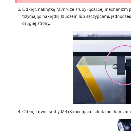
Odkręć nakrętkę M3nN ze śruby łączącej mechanizm pr
trzymając nakrętkę kluczem lub szczypcami, jednocze
drugiej strony.
Odkręć dwie śruby M4x8 mocujące silnik mechanizmu d