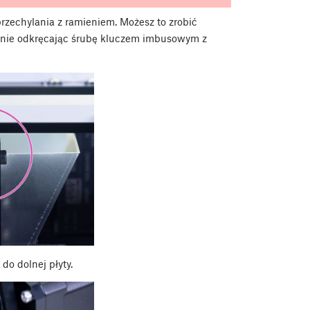
zechylania z ramieniem. Możesz to zrobić
śnie odkręcając śrubę kluczem imbusowym z
o dolnej płyty.