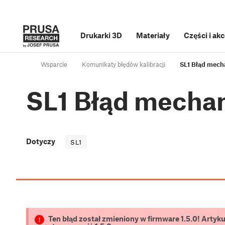
Drukarki 3D
Materiały
Części i ak
Wsparcie
Komunikaty błędów kalibracji
SL1 Błąd mech
SL1 Błąd mecha
Dotyczy
SL1
Ten błąd został zmieniony w firmware 1.5.0! Artyk