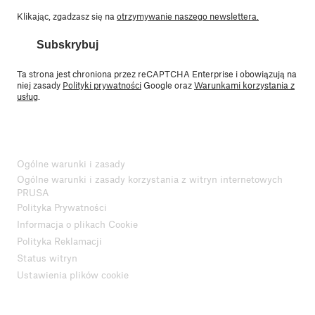
Klikając, zgadzasz się na
otrzymywanie naszego newslettera.
Subskrybuj
Ta strona jest chroniona przez reCAPTCHA Enterprise i obowiązują na
niej zasady
Polityki prywatności
Google oraz
Warunkami korzystania z
usług
.
Ogólne warunki i zasady
Ogólne warunki i zasady korzystania z witryn internetowych
PRUSA
Polityka Prywatności
Informacja o plikach Cookie
Polityka Reklamacji
Status witryn
Ustawienia plików cookie