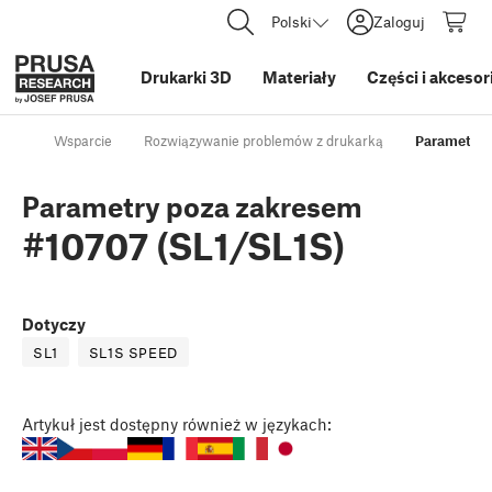
Polski
Zaloguj
Drukarki 3D
Materiały
Części i akcesor
Wsparcie
Rozwiązywanie problemów z drukarką
Parametry 
Parametry poza zakresem
#10707 (SL1/SL1S)
Dotyczy
SL1
SL1S SPEED
Artykuł
jest dostępny również w językach: