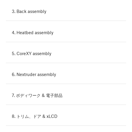
3. Back assembly
4. Heatbed assembly
5. CoreXY assembly
6. Nextruder assembly
7. ボディワーク & 電子部品
8. トリム、ドア & xLCD