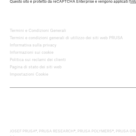
Questo sito è protetto da reCAPTCHA Enterprise e vengono applicati l'
Inf
Termini e Condizioni Generali
Termini e condizioni generali di utilizzo dei siti web PRUSA
Informativa sulla privacy
Informazioni sui cookie
Politica sui reclami dei clienti
Pagina di stato dei siti web
Impostazioni Cookie
JOSEF PRUSA®, PRUSA RESEARCH®, PRUSA POLYMERS®, PRUSA ORANGE®, PR