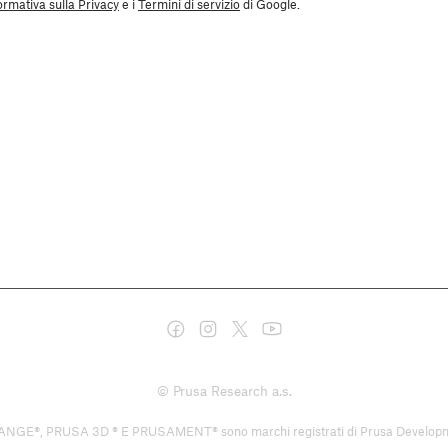
ormativa sulla Privacy
e i
Termini di servizio
di Google.
© Prusa Research a.s.
USA 3D ® E PRUSAMENT® sono marchi registrati di Prusa Development a.s. 