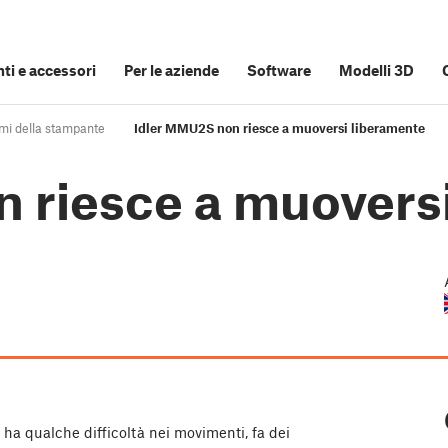
i e accessori
Per le aziende
Software
Modelli 3D
emi della stampante
Idler MMU2S non riesce a muoversi liberamente
 riesce a muovers
al ha qualche difficoltà nei movimenti, fa dei