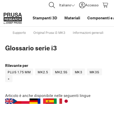
Italiano
Accesso
Stampanti 3D
Materiali
Componenti e 
Supporto
Original Prusa i3 MK3
Informazioni generali
Gl
Glossario serie i3
Rilevante per
PLUS 1.75 MM
MK2.5
MK2.5S
MK3
MK3S
+
Articolo
è anche disponibile nelle seguenti lingue