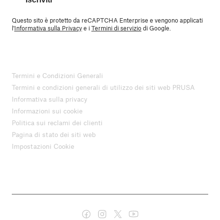
Questo sito è protetto da reCAPTCHA Enterprise e vengono applicati
l'
Informativa sulla Privacy
e i
Termini di servizio
di Google.
Termini e Condizioni Generali
Termini e condizioni generali di utilizzo dei siti web PRUSA
Informativa sulla privacy
Informazioni sui cookie
Politica sui reclami dei clienti
Pagina di stato dei siti web
Impostazioni Cookie