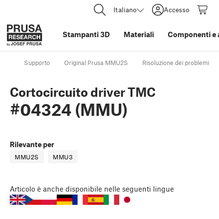
Italiano
Accesso
Stampanti 3D
Materiali
Componenti e 
Supporto
Original Prusa MMU2S
Risoluzione dei problemi de
Cortocircuito driver TMC
#04324 (MMU)
Rilevante per
MMU2S
MMU3
Articolo
è anche disponibile nelle seguenti lingue