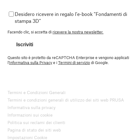
Desidero ricevere in regalo l'e-book “Fondamenti di
stampa 3D”
Facendo clic, si accetta di
ricevere la nostra newsletter.
Iscriviti
Questo sito è protetto da reCAPTCHA Enterprise e vengono applicati
l'
Informativa sulla Privacy
e i
Termini di servizio
di Google.
Termini e Condizioni Generali
Termini e condizioni generali di utilizzo dei siti web PRUSA
Informativa sulla privacy
Informazioni sui cookie
Politica sui reclami dei clienti
Pagina di stato dei siti web
Impostazioni Cookie