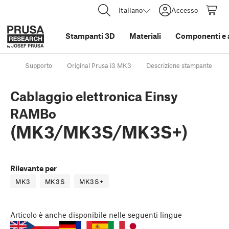
Italiano
Accesso
Stampanti 3D
Materiali
Componenti e 
Supporto
Original Prusa i3 MK3
Descrizione stampante
Cablaggio elettronica Einsy
RAMBo
(MK3/MK3S/MK3S+)
Rilevante per
MK3
MK3S
MK3S+
Articolo
è anche disponibile nelle seguenti lingue