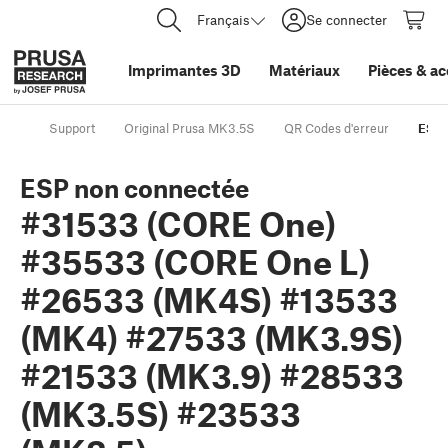
Français
Se connecter
Imprimantes 3D
Matériaux
Pièces
&
ac
Support
Original Prusa MK3.5S
QR Codes d'erreur
ESP 
ESP non connectée
#31533 (CORE One)
#35533 (CORE One L)
#26533 (MK4S) #13533
(MK4) #27533 (MK3.9S)
#21533 (MK3.9) #28533
(MK3.5S) #23533