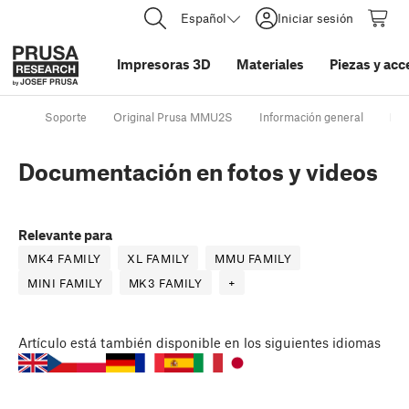
Español
Iniciar sesión
Impresoras 3D
Materiales
Piezas y acc
Soporte
Original Prusa MMU2S
Información general
Doc
Documentación en fotos y videos
Relevante para
MK4 FAMILY
XL FAMILY
MMU FAMILY
MINI FAMILY
MK3 FAMILY
+
Artículo
está también disponible en los siguientes idiomas