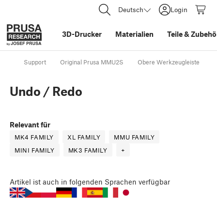
Deutsch
Login
3D-Drucker
Materialien
Teile
&
Zubehö
Support
Original Prusa MMU2S
Obere Werkzeugleiste
U
Undo / Redo
Relevant für
MK4 FAMILY
XL FAMILY
MMU FAMILY
MINI FAMILY
MK3 FAMILY
+
Artikel
ist auch in folgenden Sprachen verfügbar