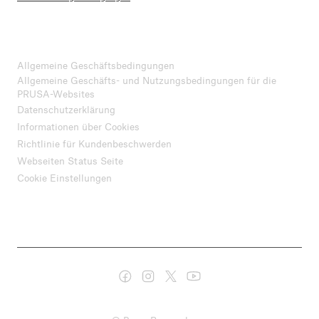
Allgemeine Geschäftsbedingungen
Allgemeine Geschäfts- und Nutzungsbedingungen für die
PRUSA-Websites
Datenschutzerklärung
Informationen über Cookies
Richtlinie für Kundenbeschwerden
Webseiten Status Seite
Cookie Einstellungen