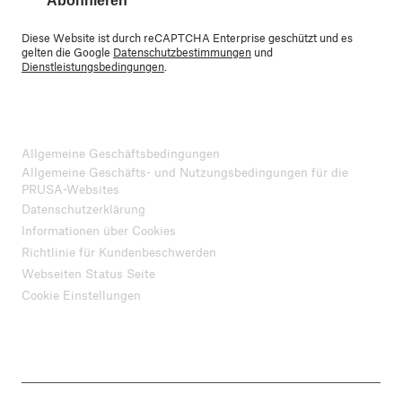
Abonnieren
Diese Website ist durch reCAPTCHA Enterprise geschützt und es
gelten die Google
Datenschutzbestimmungen
und
Dienstleistungsbedingungen
.
Allgemeine Geschäftsbedingungen
Allgemeine Geschäfts- und Nutzungsbedingungen für die
PRUSA-Websites
Datenschutzerklärung
Informationen über Cookies
Richtlinie für Kundenbeschwerden
Webseiten Status Seite
Cookie Einstellungen