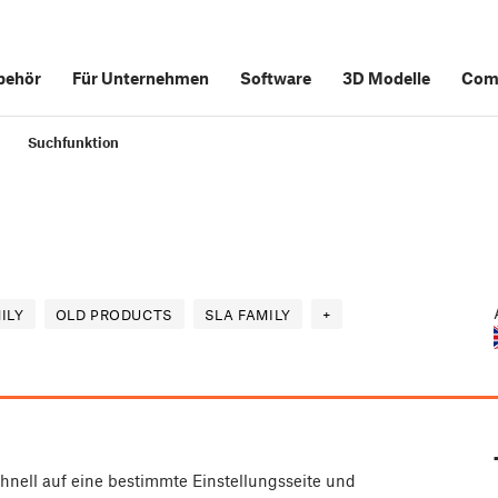
behör
Für Unternehmen
Software
3D Modelle
Com
Suchfunktion
ILY
OLD PRODUCTS
SLA FAMILY
+
hnell auf eine bestimmte Einstellungsseite und