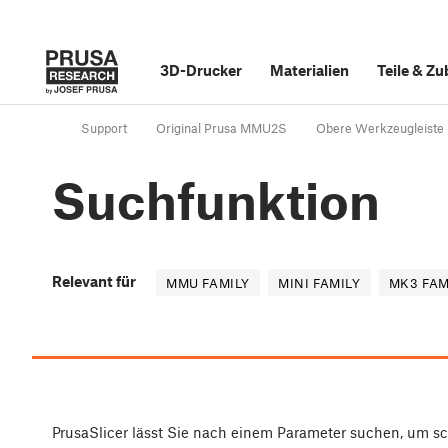
3D-Drucker
Materialien
Teile
&
Zu
Support
Original Prusa MMU2S
Obere Werkzeugleiste
Suchfunktion
Relevant für
MMU FAMILY
MINI FAMILY
MK3 FAM
PrusaSlicer lässt Sie nach einem Parameter suchen, um sc