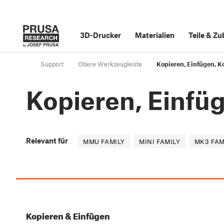
3D-Drucker
Materialien
Teile
&
Zu
Support
Obere Werkzeugleiste
Kopieren, Einfügen, K
Kopieren, Einfü
Relevant für
MMU FAMILY
MINI FAMILY
MK3 FAM
Kopieren & Einfügen