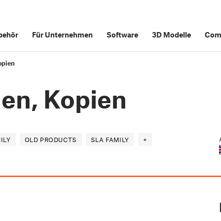
behör
Für Unternehmen
Software
3D Modelle
Com
opien
gen, Kopien
ILY
OLD PRODUCTS
SLA FAMILY
+