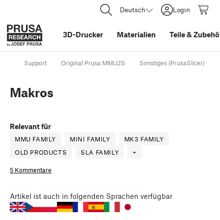
Deutsch
Login
3D-Drucker
Materialien
Teile
&
Zubehö
Support
Original Prusa MMU2S
Sonstiges (PrusaSlicer)
Makros
Relevant für
MMU FAMILY
MINI FAMILY
MK3 FAMILY
OLD PRODUCTS
SLA FAMILY
+
5 Kommentare
Artikel
ist auch in folgenden Sprachen verfügbar