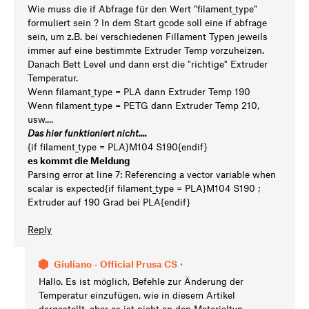
Wie muss die if Abfrage für den Wert "filament_type"
formuliert sein ? In dem Start gcode soll eine if abfrage
sein, um z.B. bei verschiedenen Fillament Typen jeweils
immer auf eine bestimmte Extruder Temp vorzuheizen.
Danach Bett Level und dann erst die "richtige" Extruder
Temperatur.
Wenn filamant_type = PLA dann Extruder Temp 190
Wenn filament_type = PETG dann Extruder Temp 210,
usw....
Das hier funktioniert nicht....
{if filament_type = PLA}M104 S190{endif}
es kommt die Meldung
Parsing error at line 7: Referencing a vector variable when
scalar is expected{if filament_type = PLA}M104 S190 ;
Extruder auf 190 Grad bei PLA{endif}
Reply
Giuliano - Official Prusa CS
•
Hallo. Es ist möglich, Befehle zur Änderung der
Temperatur einzufügen, wie in diesem Artikel
dargestellt, aber es ist nicht an den Materialtyp