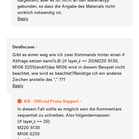
gebunden, so dass die Angabe des Materials nicht
wirklich notwendig ist.
Reply
Devilscave
•
Gibt es einen weg wie ich zwei Kommands hinter einen if
Abfrage setzen kann?z.B: {if layer_z == 20}M220 S130,
M106 S255{endif}das M106 wird in diesem Beispiel nicht
beachtet, wie wird es beachtet?Benötige ich ein anderes
Zeichen anstelle des "," ???
Reply
KB - Official Prusa Support
•
In diesem Fall sollte es möglich sein die Kommentare
sequentiel zu schreiben. Also folgendermassen:
{if layer_z == 20}
M220 S130
M106 S255