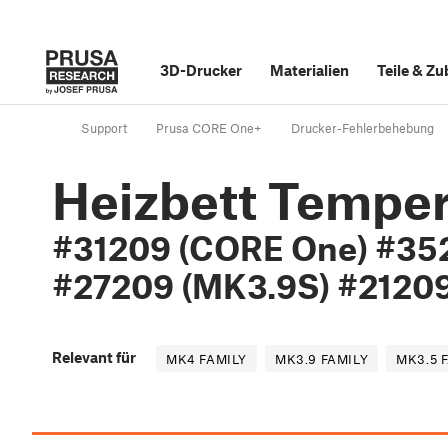
3D-Drucker
Materialien
Teile
&
Zu
Support
Prusa CORE One+
Drucker-Fehlerbehebung
Heizbett Temper
#31209 (CORE One) #35
#27209 (MK3.9S) #21209
Relevant für
MK4 FAMILY
MK3.9 FAMILY
MK3.5 