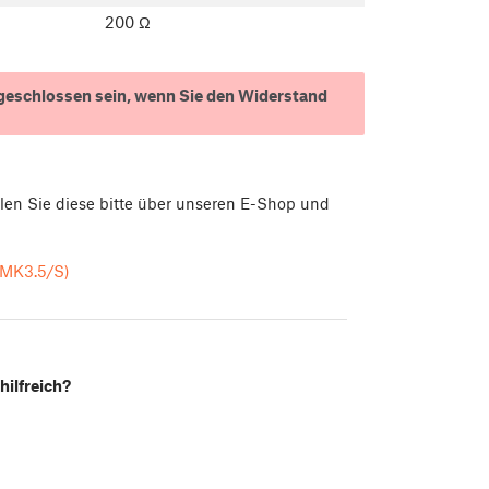
200 Ω
ngeschlossen sein, wenn Sie den Widerstand
tellen Sie diese bitte über unseren E-Shop und
 MK3.5/S)
hilfreich?