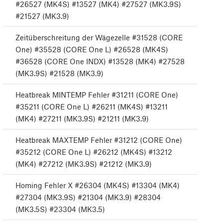
#26527 (MK4S) #13527 (MK4) #27527 (MK3.9S)
#21527 (MK3.9)
Zeitüberschreitung der Wägezelle #31528 (CORE
One) #35528 (CORE One L) #26528 (MK4S)
#36528 (CORE One INDX) #13528 (MK4) #27528
(MK3.9S) #21528 (MK3.9)
Heatbreak MINTEMP Fehler #31211 (CORE One)
#35211 (CORE One L) #26211 (MK4S) #13211
(MK4) #27211 (MK3.9S) #21211 (MK3.9)
Heatbreak MAXTEMP Fehler #31212 (CORE One)
#35212 (CORE One L) #26212 (MK4S) #13212
(MK4) #27212 (MK3.9S) #21212 (MK3.9)
Homing Fehler X #26304 (MK4S) #13304 (MK4)
#27304 (MK3.9S) #21304 (MK3.9) #28304
(MK3.5S) #23304 (MK3.5)