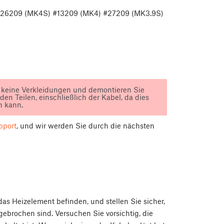
#26209 (MK4S) #13209 (MK4) #27209 (MK3.9S)
ie keine Verkleidungen und demontieren Sie
 Teilen, einschließlich der Kabel, da dies
n kann.
pport
, und wir werden Sie durch die nächsten
das Heizelement befinden, und stellen Sie sicher,
ebrochen sind. Versuchen Sie vorsichtig, die