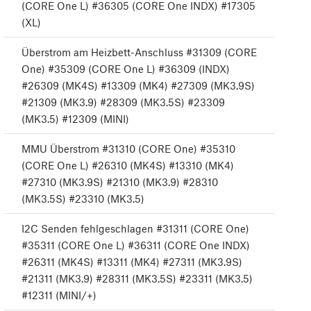
(CORE One L) #36305 (CORE One INDX) #17305
(XL)
Überstrom am Heizbett-Anschluss #31309 (CORE
One) #35309 (CORE One L) #36309 (INDX)
#26309 (MK4S) #13309 (MK4) #27309 (MK3.9S)
#21309 (MK3.9) #28309 (MK3.5S) #23309
(MK3.5) #12309 (MINI)
MMU Überstrom #31310 (CORE One) #35310
(CORE One L) #26310 (MK4S) #13310 (MK4)
#27310 (MK3.9S) #21310 (MK3.9) #28310
(MK3.5S) #23310 (MK3.5)
I2C Senden fehlgeschlagen #31311 (CORE One)
#35311 (CORE One L) #36311 (CORE One INDX)
#26311 (MK4S) #13311 (MK4) #27311 (MK3.9S)
#21311 (MK3.9) #28311 (MK3.5S) #23311 (MK3.5)
#12311 (MINI/+)