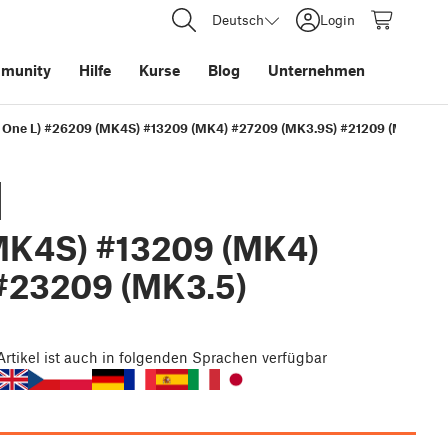
Deutsch
Login
munity
Hilfe
Kurse
Blog
Unternehmen
 One L) #26209 (MK4S) #13209 (MK4) #27209 (MK3.9S) #21209 (MK3.9) 
d
MK4S) #13209 (MK4)
#23209 (MK3.5)
Artikel
ist auch in folgenden Sprachen verfügbar