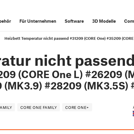
behör
Für Unternehmen
Software
3D Modelle
Com
Heizbett Temperatur nicht passend #31209 (CORE One) #35209 (CORE
atur nicht passen
209 (CORE One L) #26209 (
 (MK3.9) #28209 (MK3.5S) 
FAMILY
CORE ONE FAMILY
CORE ONE+