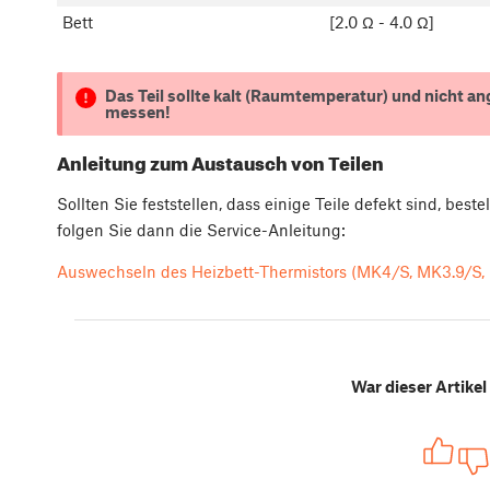
Bett
[2.0 Ω - 4.0 Ω]
Das Teil sollte kalt (Raumtemperatur) und nicht a
messen!
Anleitung zum Austausch von Teilen
Sollten Sie feststellen, dass einige Teile defekt sind, bes
folgen Sie dann die Service-Anleitung:
Auswechseln des Heizbett-Thermistors (MK4/S, MK3.9/S,
War dieser Artikel 