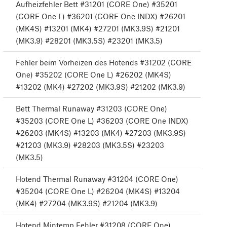
Aufheizfehler Bett #31201 (CORE One) #35201
(CORE One L) #36201 (CORE One INDX) #26201
(MK4S) #13201 (MK4) #27201 (MK3.9S) #21201
(MK3.9) #28201 (MK3.5S) #23201 (MK3.5)
Fehler beim Vorheizen des Hotends #31202 (CORE
One) #35202 (CORE One L) #26202 (MK4S)
#13202 (MK4) #27202 (MK3.9S) #21202 (MK3.9)
Bett Thermal Runaway #31203 (CORE One)
#35203 (CORE One L) #36203 (CORE One INDX)
#26203 (MK4S) #13203 (MK4) #27203 (MK3.9S)
#21203 (MK3.9) #28203 (MK3.5S) #23203
(MK3.5)
Hotend Thermal Runaway #31204 (CORE One)
#35204 (CORE One L) #26204 (MK4S) #13204
(MK4) #27204 (MK3.9S) #21204 (MK3.9)
Hotend Mintemp Fehler #31208 (CORE One)