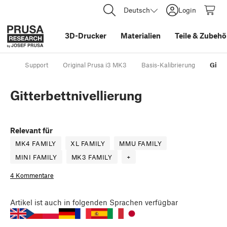
Deutsch
Login
3D-Drucker
Materialien
Teile
&
Zubehö
Support
Original Prusa i3 MK3
Basis-Kalibrierung
Gitte
Gitterbettnivellierung
Relevant für
MK4 FAMILY
XL FAMILY
MMU FAMILY
MINI FAMILY
MK3 FAMILY
+
4 Kommentare
Artikel
ist auch in folgenden Sprachen verfügbar