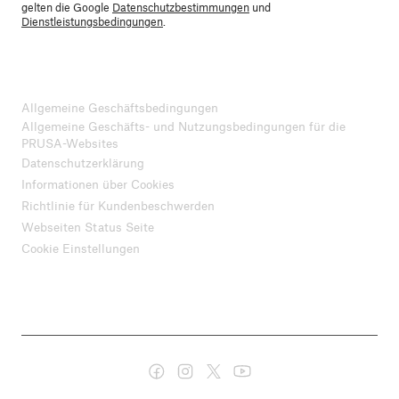
gelten die Google
Datenschutzbestimmungen
und
Dienstleistungsbedingungen
.
Allgemeine Geschäftsbedingungen
Allgemeine Geschäfts- und Nutzungsbedingungen für die
PRUSA-Websites
Datenschutzerklärung
Informationen über Cookies
Richtlinie für Kundenbeschwerden
Webseiten Status Seite
Cookie Einstellungen