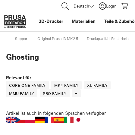
Deutsch
Login
3D-Drucker
Materialien
Teile
&
Zubehö
Support
Original Prusa i3 MK2.5
Druckqualität-Fehlerbeheb
Ghosting
Relevant für
CORE ONE FAMILY
MK4 FAMILY
XL FAMILY
MMU FAMILY
PRO FAMILY
+
Artikel
ist auch in folgenden Sprachen verfügbar