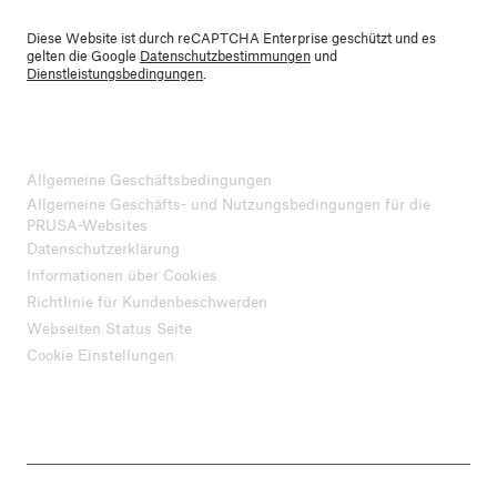
Diese Website ist durch reCAPTCHA Enterprise geschützt und es
gelten die Google
Datenschutzbestimmungen
und
Dienstleistungsbedingungen
.
Allgemeine Geschäftsbedingungen
Allgemeine Geschäfts- und Nutzungsbedingungen für die
PRUSA-Websites
Datenschutzerklärung
Informationen über Cookies
Richtlinie für Kundenbeschwerden
Webseiten Status Seite
Cookie Einstellungen