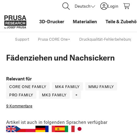
Deutsch
Login
3D-Drucker
Materialien
Teile
&
Zubehö
Support
Prusa CORE One+
Druckqualität-Fehlerbehebung
Fädenziehen und Nachsickern
Relevant für
CORE ONE FAMILY
MK4 FAMILY
MMU FAMILY
PRO FAMILY
MK3 FAMILY
+
9 Kommentare
Artikel
ist auch in folgenden Sprachen verfügbar