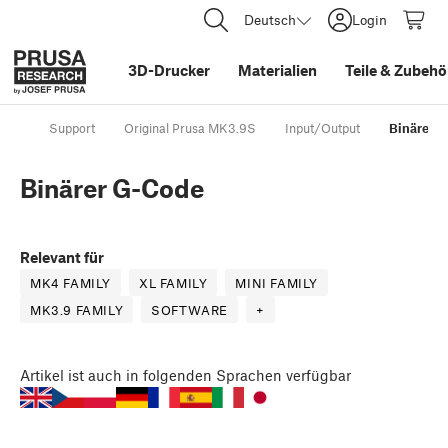
Deutsch
Login
3D-Drucker
Materialien
Teile
&
Zubehö
Support
Original Prusa MK3.9S
Input/Output
Binärer 
Binärer G-Code
Relevant für
MK4 FAMILY
XL FAMILY
MINI FAMILY
MK3.9 FAMILY
SOFTWARE
+
Artikel
ist auch in folgenden Sprachen verfügbar