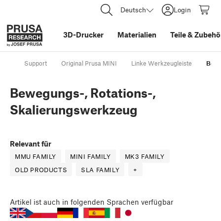
Deutsch
Login
3D-Drucker
Materialien
Teile
&
Zubehö
Support
Original Prusa MINI
Linke Werkzeugleiste
Bewe
Bewegungs-, Rotations-,
Skalierungswerkzeug
Relevant für
MMU FAMILY
MINI FAMILY
MK3 FAMILY
OLD PRODUCTS
SLA FAMILY
+
Artikel
ist auch in folgenden Sprachen verfügbar