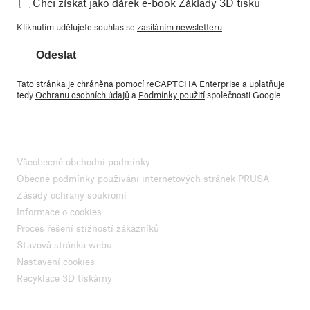
Chci získat jako dárek e-book Základy 3D tisku
Kliknutím udělujete souhlas se
zasíláním newsletteru
.
Odeslat
Tato stránka je chráněna pomocí reCAPTCHA Enterprise a uplatňuje
tedy
Ochranu osobních údajů
a
Podmínky použití
společnosti Google.
Všeobecné obchodní podmínky
Obecné podmínky používání internetových stránek PRUSA
Zásady ochrany soukromí
Informace o cookies
Proces řešení stížností zákazníků
Stavová stránka webu
Nastavení cookies
Recyklace 3D tiskárny