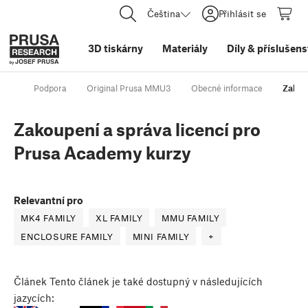
Čeština
Přihlásit se
3D tiskárny
Materiály
Díly
&
příslušens
Podpora
Original Prusa MMU3
Obecné informace
Zakou
Zakoupení a správa licencí pro
Prusa Academy kurzy
Relevantní pro
MK4 FAMILY
XL FAMILY
MMU FAMILY
ENCLOSURE FAMILY
MINI FAMILY
+
Článek
Tento článek je také dostupný v následujících
jazycích: