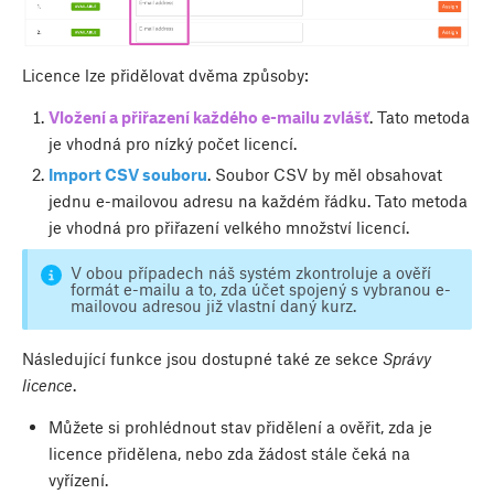
Licence lze přidělovat dvěma způsoby:
Vložení a přiřazení každého e-mailu zvlášť
. Tato metoda
je vhodná pro nízký počet licencí.
Import CSV souboru
. Soubor CSV by měl obsahovat
jednu e-mailovou adresu na každém řádku. Tato metoda
je vhodná pro přiřazení velkého množství licencí.
V obou případech náš systém zkontroluje a ověří
formát e-mailu a to, zda účet spojený s vybranou e-
mailovou adresou již vlastní daný kurz.
Následující funkce jsou dostupné také ze sekce
Správy
licence
.
Můžete si prohlédnout stav přidělení a ověřit, zda je
licence přidělena, nebo zda žádost stále čeká na
vyřízení.