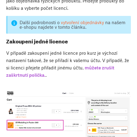
jako objednávka fyzických produktů. Přidejte produkty do
košíku a vyberte počet licencí.
Další podrobnosti o
vytvoření objednávky
na našem
e-shopu najdete v tomto článku.
Zakoupení jedné licence
V případě zakoupení jedné licence pro kurz je výchozí
nastavení takové, že se přiřadí k vašemu účtu. V případě, že
si licenci přejete přiřadit jinému účtu,
můžete zrušit
zaškrtnutí políčka.
.