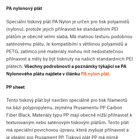
PA nylonový plát
Speciální tiskový plát PA Nylon je určen pro tisk polyamidů
(nylonu), protože jejich přilnavost ke standardním PEI
plátům je obecně velmi slabá. Má matnou texturu podobnou
saténovému plátu. Je kompatibilní s většinou polyamidů a
PETG, zatímco jiné materiály mohou mít nedostatečnou
přilnavost a měly by být tisknuty na našich standardních PEI
plátech.
Všechny podrobnosti a poznámky týkající se PA
Nylonového plátu najdete v článku
PA nylon plát
.
PP sheet
Tento tiskový plát byl navržen speciálně pro tisk filamentů
na bázi polypropylenu, zejména Prusamentu PP Carbon
Fiber Black. Materiály typu PP mají obecně nižší přilnavost k
texturovaným nebo saténovým tiskovým plátům. Tento plát
má speciální povrchovou úpravu, která zvyšuje přilnavost a
je ideální pro Prusament PP. Tiskový plát PP má mírně