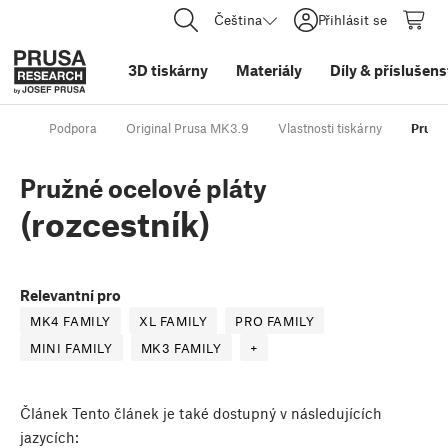
Čeština
Přihlásit se
3D tiskárny
Materiály
Díly
&
příslušens
Podpora
Original Prusa MK3.9
Vlastnosti tiskárny
Pružné
Pružné ocelové pláty
(rozcestník)
Relevantní pro
MK4 FAMILY
XL FAMILY
PRO FAMILY
MINI FAMILY
MK3 FAMILY
+
Článek
Tento článek je také dostupný v následujících
jazycích: