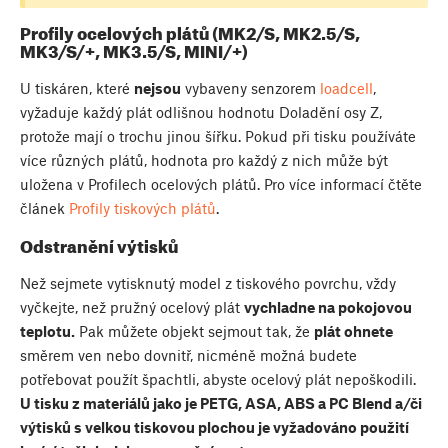
Profily ocelových plátů (MK2/S, MK2.5/S,
MK3/S/+, MK3.5/S, MINI/+)
U tiskáren, které
nejsou
vybaveny senzorem
loadcell
,
vyžaduje každý plát odlišnou hodnotu Doladění osy Z,
protože mají o trochu jinou šířku. Pokud při tisku používáte
více různých plátů, hodnota pro každý z nich může být
uložena v Profilech ocelových plátů. Pro více informací čtěte
článek
Profily tiskových plátů
.
Odstranění výtisků
Než sejmete vytisknutý model z tiskového povrchu, vždy
vyčkejte, než pružný ocelový plát
vychladne na pokojovou
teplotu.
Pak můžete objekt sejmout tak, že
plát ohnete
směrem ven nebo dovnitř, nicméně možná budete
potřebovat použít špachtli, abyste ocelový plát nepoškodili.
U tisku z materiálů jako je PETG, ASA, ABS a PC Blend a/či
výtisků s velkou tiskovou plochou je vyžadováno použití