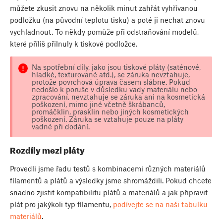
můžete zkusit znovu na několik minut zahřát vyhřívanou
podložku (na původní teplotu tisku) a poté ji nechat znovu
vychladnout. To někdy pomůže při odstraňování modelů,
které příliš přilnuly k tiskové podložce.
Na spotřební díly, jako jsou tiskové pláty (saténové,
hladké, texturované atd.), se záruka nevztahuje,
protože povrchová úprava časem slábne. Pokud
nedošlo k poruše v důsledku vady materiálu nebo
zpracování, nevztahuje se záruka ani na kosmetická
poškození, mimo jiné včetně škrábanců,
promáčklin, prasklin nebo jiných kosmetických
poškození. Záruka se vztahuje pouze na pláty
vadné při dodání.
Rozdíly mezi pláty
Provedli jsme řadu testů s kombinacemi různých materiálů
filamentů a plátů a výsledky jsme shromáždili. Pokud chcete
snadno zjistit kompatibilitu plátů a materiálů a jak připravit
plát pro jakýkoli typ filamentu,
podívejte se na naši tabulku
materiálů
.