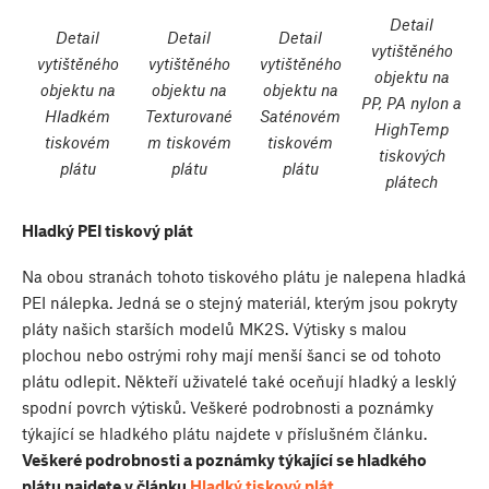
Detail
Detail
Detail
Detail
vytištěného
vytištěného
vytištěného
vytištěného
objektu na
objektu na
objektu na
objektu na
PP, PA nylon a
Hladkém
Texturované
Saténovém
HighTemp
tiskovém
m tiskovém
tiskovém
tiskových
plátu
plátu
plátu
plátech
Hladký PEI tiskový plát
Na obou stranách tohoto tiskového plátu je nalepena hladká
PEI nálepka. Jedná se o stejný materiál, kterým jsou pokryty
pláty našich starších modelů MK2S. Výtisky s malou
plochou nebo ostrými rohy mají menší šanci se od tohoto
plátu odlepit. Někteří uživatelé také oceňují hladký a lesklý
spodní povrch výtisků. Veškeré podrobnosti a poznámky
týkající se hladkého plátu najdete v příslušném článku.
Veškeré podrobnosti a poznámky týkající se hladkého
plátu najdete v článku
Hladký tiskový plát
.