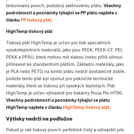
texturovaný povrch, podobný saténovému plátu.
Všechny
podrobnosti a poznámky týkající se PP plátu najdete v
článku
PP tiskový plát
.
HighTemp tiskový plát
Tiskový plát HighTemp je určen pro tisk speciálních
vysokoteplotních materiálů, jako jsou PEEK, PEEK-CF, PEI,
PEKK a PPSU, které mohou mít slabou (nebo příliš silnou)
přilnavost ke standardním plátům. Základní materiály, jako
je PLA nebo PETG na tomto plátu nedrží dostatečně dobře,
protože tento plát byl vyvinut pro pokročilé technické
materiály, které se tisknou při vysokých teplotách. Plát
HighTemp je určen výhradně pro tiskárny Prusa Pro HT90.
Všechny podrobnosti a poznámky týkající se plátu
HighTemp najdete v článku
HighTemp tiskový plát
.
Výtisky nedrží na podložce
Pokud je váš tiskový povrch perfektně čistý a odmastili jste