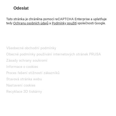
Odeslat
Tato stránka je chráněna pomocí reCAPTCHA Enterprise a uplatňuje
tedy
Ochranu osobních údajů
a
Podmínky použití
společnosti Google.
Všeobecné obchodní podmínky
Obecné podmínky používání internetových stránek PRUSA
Zásady ochrany soukromí
Informace o cookies
Proces řešení stížností zákazníků
Stavová stránka webu
Nastavení cookies
Recyklace 3D tiskárny