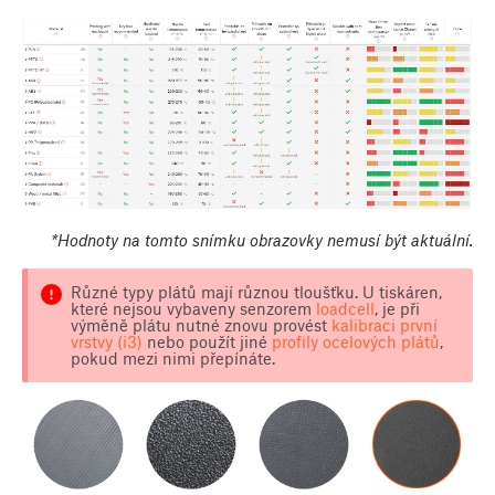
*Hodnoty na tomto snímku obrazovky nemusí být aktuální.
Různé typy plátů mají různou tloušťku. U tiskáren,
které nejsou vybaveny senzorem
loadcell
, je při
výměně plátu nutné znovu provést
kalibraci první
vrstvy (i3)
nebo použít jiné
profily ocelových plátů
,
pokud mezi nimi přepínáte.