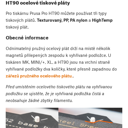
HT90 ocelové tiskové pláty
Pro tiskárnu Prusa Pro HT90 můžete používat tři typy
tiskových plátů.
Texturovaný, PP, PA nylon
a
HighTemp
tiskový plát.
Obecné informace
Odnímatelný pružný ocelový plát drží na místě několik
magnetů přilepených zespodu k vyhřívané podložce. U
tiskáren MK, MINI/+, XL, a HT90 jsou na vrchní straně
vyhřívané podložky dva kolíčky, které přesně zapadnou do
zářezů pružného ocelového plátu.
.
Před umístěním ocelového tiskového plátu na vyhřívanou
podložku se ujistěte, že je vyhřívaná podložka čistá a
neobsahuje žádné zbytky filamentu.