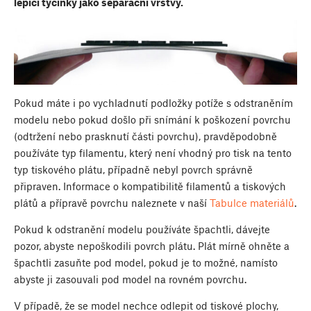
lepící tyčinky jako separační vrstvy.
Pokud máte i po vychladnutí podložky potíže s odstraněním
modelu nebo pokud došlo při snímání k poškození povrchu
(odtržení nebo prasknutí části povrchu), pravděpodobně
používáte typ filamentu, který není vhodný pro tisk na tento
typ tiskového plátu, případně nebyl povrch správně
připraven. Informace o kompatibilitě filamentů a tiskových
plátů a přípravě povrchu naleznete v naší
Tabulce materiálů
.
Pokud k odstranění modelu používáte špachtli, dávejte
pozor, abyste nepoškodili povrch plátu. Plát mírně ohněte a
špachtli zasuňte pod model, pokud je to možné, namísto
abyste ji zasouvali pod model na rovném povrchu.
V případě, že se model nechce odlepit od tiskové plochy,