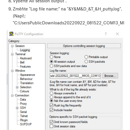
Vyberte"All session output".
Změňte "Log file name:" na "&Y&M&D_&T_&H_putty.log".
(Např.:
"C:UsersPublicDownloads20220922_081522_COM13_MK3S_p