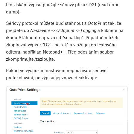
Pro získání výpisu použijte sériový příkaz D21 (read error
dump).
Sériový protokol můžete buď stáhnout z OctoPrint tak, že
přejdete do
Nastavení -> Octoprint -> Logging
a klikněte na
ikonu Stáhnout napravo od "serial.log". Případně můžete
zkopírovat výpis z "D21" po "ok" a vložit jej do textového
editoru, například Notepad++. Před odesláním soubor
zkomprimujte/zazipujte.
Pokud ve výchozím nastavení nepoužíváte sériové
protokolování, po výpisu jej znovu deaktivujte.