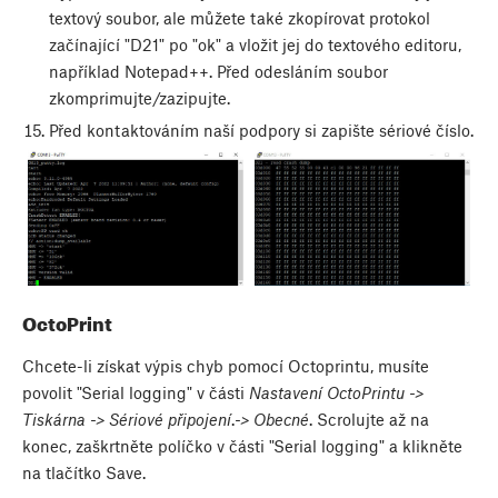
textový soubor, ale můžete také zkopírovat protokol
začínající "D21" po "ok" a vložit jej do textového editoru,
například Notepad++. Před odesláním soubor
zkomprimujte/zazipujte.
Před kontaktováním naší podpory si zapište sériové číslo.
OctoPrint
Chcete-li získat výpis chyb pomocí Octoprintu, musíte
povolit "Serial logging" v části
Nastavení OctoPrintu ->
Tiskárna -> Sériové připojení
.
-> Obecné
. Scrolujte až na
konec, zaškrtněte políčko v části "Serial logging" a klikněte
na tlačítko Save.