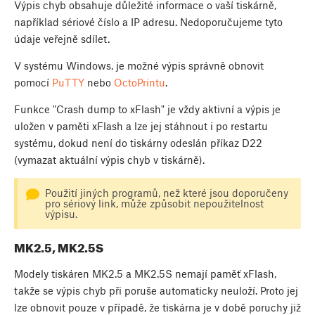
Výpis chyb obsahuje důležité informace o vaší tiskárně,
například sériové číslo a IP adresu. Nedoporučujeme tyto
údaje veřejně sdílet.
V systému Windows, je možné výpis správně obnovit
pomocí
PuTTY
nebo
OctoPrintu
.
Funkce "Crash dump to xFlash" je vždy aktivní a výpis je
uložen v paměti xFlash a lze jej stáhnout i po restartu
systému, dokud není do tiskárny odeslán příkaz D22
(vymazat aktuální výpis chyb v tiskárně).
Použití jiných programů, než které jsou doporučeny
pro sériový link, může způsobit nepoužitelnost
výpisu.
MK2.5, MK2.5S
Modely tiskáren MK2.5 a MK2.5S nemají paměť xFlash,
takže se výpis chyb při poruše automaticky neuloží. Proto jej
lze obnovit pouze v případě, že tiskárna je v době poruchy již