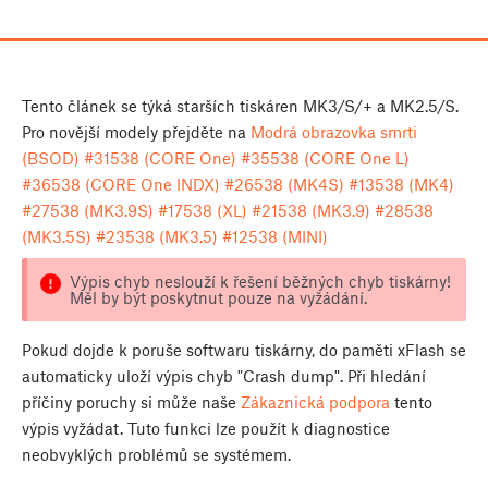
Tento článek se týká starších tiskáren MK3/S/+ a MK2.5/S.
Pro novější modely přejděte na
Modrá obrazovka smrti
(BSOD) #31538 (CORE One) #35538 (CORE One L)
#36538 (CORE One INDX) #26538 (MK4S) #13538 (MK4)
#27538 (MK3.9S) #17538 (XL) #21538 (MK3.9) #28538
(MK3.5S) #23538 (MK3.5) #12538 (MINI)
Výpis chyb neslouží k řešení běžných chyb tiskárny!
Měl by být poskytnut pouze na vyžádání.
Pokud dojde k poruše softwaru tiskárny, do paměti xFlash se
automaticky uloží výpis chyb "Crash dump". Při hledání
příčiny poruchy si může naše
Zákaznická podpora
tento
výpis vyžádat. Tuto funkci lze použít k diagnostice
neobvyklých problémů se systémem.