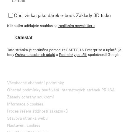
Chci získat jako dárek e-book Základy 3D tisku
Kliknutím udělujete souhlas se
zasíláním newsletteru
.
Odeslat
Tato stránka je chráněna pomocí reCAPTCHA Enterprise a uplatňuje
tedy
Ochranu osobních údajů
a
Podmínky použití
společnosti Google.
Všeobecné obchodní podmínky
Obecné podmínky používání internetových stránek PRUSA
Zásady ochrany soukromí
Informace o cookies
Proces řešení stížností zákazníků
Stavová stránka webu
Nastavení cookies