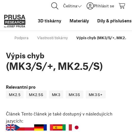
Čeština
Přihlásit se
3D tiskárny
Materiály
Díly
&
příslušens
Podpora
Vlastnosti tiskárny
Výpis chyb (MK3/S/+, MK2.5/S
Výpis chyb
(MK3/S/+, MK2.5/S)
Relevantní pro
MK2.5
MK2.5S
MK3
MK3S
MK3S+
Článek
Tento článek je také dostupný v následujících
jazycích: