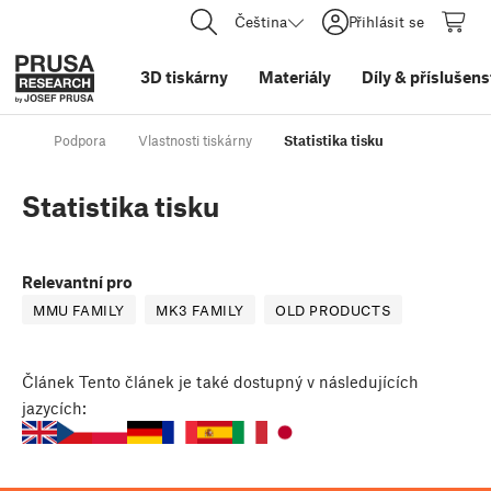
Čeština
Přihlásit se
3D tiskárny
Materiály
Díly
&
příslušens
Podpora
Vlastnosti tiskárny
Statistika tisku
Statistika tisku
Relevantní pro
MMU FAMILY
MK3 FAMILY
OLD PRODUCTS
Článek
Tento článek je také dostupný v následujících
jazycích: