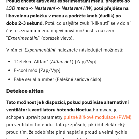
Pokud chcete aktivovat experimentální menu, přejděte do
LCD menu -> Nastavení -> Nastavení HW
, poté přejděte na
libovolnou položku v menu a podržte knob (čudlík) po
dobu 2-3 sekund.
Poté, co uslyšíte zvuk "kliknutí" se v dolní
části seznamu menu objeví nová možnost s názvem
"
Experimentální"
(obrázek vlevo).
V rámci '
Experimentální'
naleznete následující možnosti:
"Detekce Altfan" (
Altfan det.
) [Zap/Vyp]
E-cool mód [Zap/Vyp]
Fake serial number (Falešné sériové číslo)
Detekce altfan
Tato možnost je k dispozici, pokud používáte alternativní
ventilátor k ventilátoru hotendu Noctua.
Firmware je
schopen upravit parametry
pulzně šířkové modulace (PWM)
pro ventilátor hotendu. Toto je způsob, jak řídit elektrický
proud tím, že odebíráte plné napětí a proud a velmi rychle