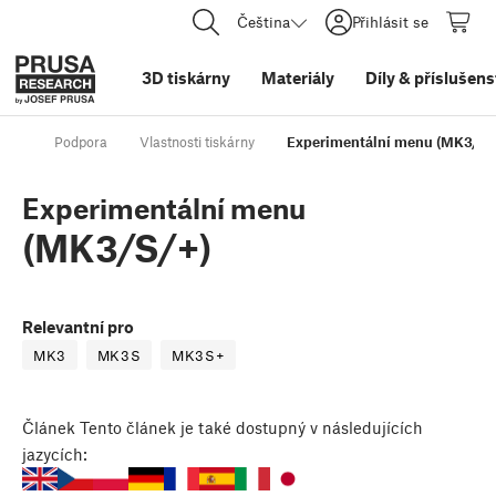
Čeština
Přihlásit se
3D tiskárny
Materiály
Díly
&
příslušens
Podpora
Vlastnosti tiskárny
Experimentální menu (MK3/S/
Experimentální menu
(MK3/S/+)
Relevantní pro
MK3
MK3S
MK3S+
Článek
Tento článek je také dostupný v následujících
jazycích: