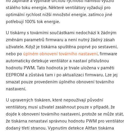
ho zapínáte a vypínáte určitou rychlostí namísto využití
stálého toku energie. Některé ventilátory vyžadují pro
optimální rychlost nižší množství energie, zatímco jiné
potřebují 100% tok energie.
U tiskárny s továrními součástkami nedochází k žádným
změnám parametrů firmwaru a není nutný žádný zásah
uživatele. Když je tiskárna spuštěna poprvé po sestavení,
nebo po
úplném obnovení továrního nastavení
, firmware
automaticky detekuje ventilátor a nastaví příslušnou
hodnotu PWM. Tato hodnota je trvale uložena v paměti
EEPROM a zůstává tam i po aktualizaci firmwaru. Lze jej
smazat pouze provedením úplného obnovení továrního
nastavení.
U upravených tiskáren, které nepoužívají původní
ventilátory, musí uživatel zasáhnout pouze v případě, že
dojde k obnovení továrního nastavení, protože se může stát,
že tiskárna nenastaví správnou hodnotu PWM pro ventilátor
dodaný třetí stranou. Vypnutím detekce Altfan tiskárna