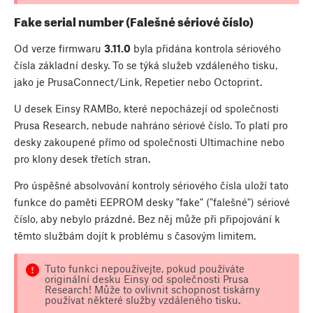
Fake serial number (Falešné sériové číslo)
Od verze firmwaru
3.11.0
byla přidána kontrola sériového
čísla základní desky. To se týká služeb vzdáleného tisku,
jako je PrusaConnect/Link, Repetier nebo Octoprint.
U desek Einsy RAMBo, které nepocházejí od společnosti
Prusa Research, nebude nahráno sériové číslo. To platí pro
desky zakoupené přímo od společnosti Ultimachine nebo
pro klony desek třetích stran.
Pro úspěšné absolvování kontroly sériového čísla uloží tato
funkce do paměti EEPROM desky "fake" ("falešné") sériové
číslo, aby nebylo prázdné. Bez něj může při připojování k
těmto službám dojít k problému s časovým limitem.
Tuto funkci nepoužívejte, pokud používáte
originální desku Einsy od společnosti Prusa
Research! Může to ovlivnit schopnost tiskárny
používat některé služby vzdáleného tisku.