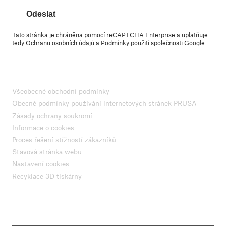
Odeslat
Tato stránka je chráněna pomocí reCAPTCHA Enterprise a uplatňuje
tedy
Ochranu osobních údajů
a
Podmínky použití
společnosti Google.
Všeobecné obchodní podmínky
Obecné podmínky používání internetových stránek PRUSA
Zásady ochrany soukromí
Informace o cookies
Proces řešení stížností zákazníků
Stavová stránka webu
Nastavení cookies
Recyklace 3D tiskárny