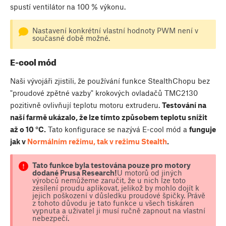
spustí ventilátor na 100 % výkonu.
Nastavení konkrétní vlastní hodnoty PWM není v
současné době možné.
E-cool mód
Naši vývojáři zjistili, že používání funkce StealthChopu bez
"proudové zpětné vazby" krokových ovladačů TMC2130
pozitivně ovlivňují teplotu motoru extruderu.
Testování na
naší farmě ukázalo, že lze tímto způsobem teplotu snížit
až o 10 °C.
Tato konfigurace se nazývá E-cool mód a
funguje
jak v
Normálním režimu, tak v režimu Stealth
.
Tato funkce byla testována pouze pro motory
dodané Prusa Research!
U motorů od jiných
výrobců nemůžeme zaručit, že u nich lze toto
zesílení proudu aplikovat, jelikož by mohlo dojít k
jejich poškození v důsledku proudové špičky. Právě
z tohoto důvodu je tato funkce u všech tiskáren
vypnuta a uživatel ji musí ručně zapnout na vlastní
nebezpečí.