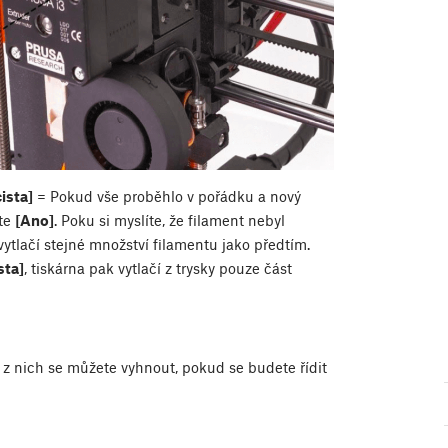
ista]
= Pokud vše proběhlo v pořádku a nový
ěte
[Ano]
. Poku si myslíte, že filament nebyl
ytlačí stejné množství filamentu jako předtím.
sta]
, tiskárna pak vytlačí z trysky pouze část
 z nich se můžete vyhnout, pokud se budete řídit