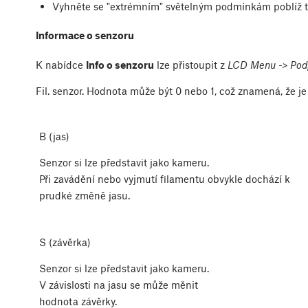
Vyhněte se "extrémním" světelným podmínkám poblíž t
Informace o senzoru
K nabídce
Info o senzoru
lze přistoupit z
LCD Menu -> Podp
Fil. senzor. Hodnota může být 0 nebo 1, což znamená, že je 
B (jas)
Senzor si lze představit jako kameru.
Při zavádění nebo vyjmutí filamentu obvykle dochází k
prudké změně jasu.
S (závěrka)
Senzor si lze představit jako kameru.
V závislosti na jasu se může měnit
hodnota závěrky.