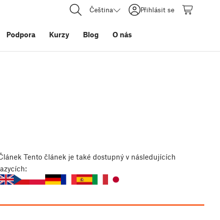
Čeština
Přihlásit se
Podpora
Kurzy
Blog
O nás
Článek
Tento článek je také dostupný v následujících
jazycích: