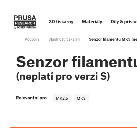
3D tiskárny
Materiály
Díly
&
příslu
Podpora
Vlastnosti tiskárny
Senzor filamentu MK3 (nep
Senzor filamen
(neplatí pro verzi S)
Relevantní pro
MK2.5
MK3