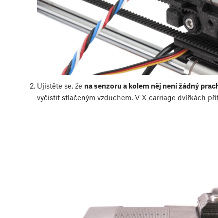
Ujistěte se, že
na senzoru a kolem něj není žádný prac
vyčistit stlačeným vzduchem. V X-carriage dvířkách přít