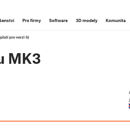
šenství
Pro firmy
Software
3D modely
Komunita
latí pro verzi S)
tu MK3