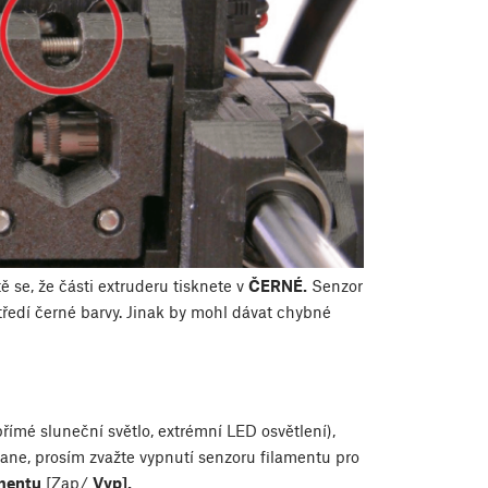
tě se, že části extruderu tisknete v
ČERNÉ.
Senzor
tředí černé barvy. Jinak by mohl dávat chybné
 přímé sluneční světlo, extrémní LED osvětlení),
tane, prosím zvažte vypnutí senzoru filamentu pro
amentu
[Zap/
Vyp].