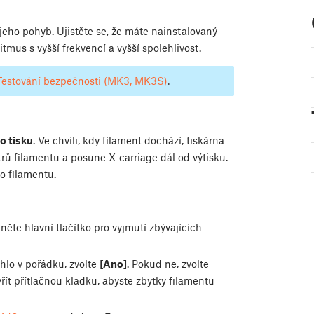
jeho pohyb. Ujistěte se, že máte nainstalovaný
itmus s vyšší frekvencí a vyšší spolehlivost.
Testování bezpečnosti (MK3, MK3S)
.
o tisku
. Ve chvíli, kdy filament dochází, tiskárna
trů filamentu a posune X-carriage dál od výtisku.
o filamentu.
něte hlavní tlačítko pro vyjmutí zbývajících
lo v pořádku, zvolte
[Ano]
. Pokud ne, zvolte
t přítlačnou kladku, abyste zbytky filamentu