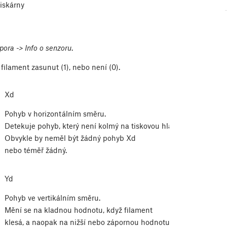
iskárny
ora -> Info o senzoru
.
filament zasunut (1), nebo není (0).
Xd
Pohyb v horizontálním směru.
Detekuje pohyb, který není kolmý na tiskovou hlavu.
Obvykle by neměl být žádný pohyb Xd
nebo téměř žádný.
Yd
Pohyb ve vertikálním směru.
Mění se na kladnou hodnotu, když filament
klesá, a naopak na nižší nebo zápornou hodnotu.