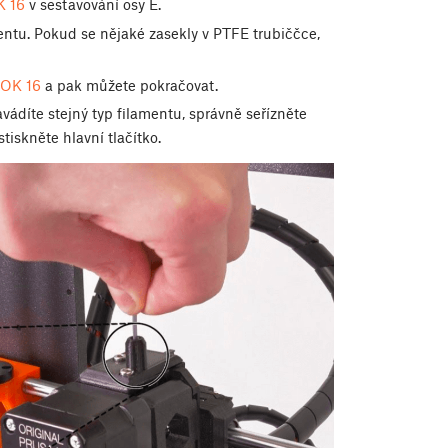
 16
v sestavování osy E.
entu. Pokud se nějaké zasekly v PTFE trubiččce,
OK 16
a pak můžete pokračovat.
avádíte stejný typ filamentu, správně seřízněte
tiskněte hlavní tlačítko.