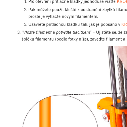
Pro otevření přítlačné kladky jednoduše vraťte
KROK
Pak můžete použít kleště k odstranění zbytků filam
prostě je vytlačte novým filamentem.
Uzavřete přítlačnou kladku tak, jak je popsáno v
KR
"Vlozte filament a potvrdte tlacitkem"
= Ujistěte se, že z
špičku filamentu (podle fotky níže), zaveďte filament a s