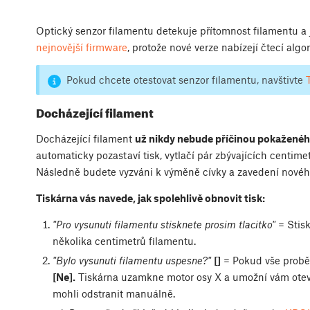
Optický senzor filamentu detekuje přítomnost filamentu a 
nejnovější firmware
, protože nové verze nabízejí čtecí algor
Pokud chcete otestovat senzor filamentu, navštivte
Docházející filament
Docházející filament
už nikdy nebude příčinou pokaženéh
automaticky pozastaví tisk, vytlačí pár zbývajících centime
Následně budete vyzváni k výměně cívky a zavedení novéh
Tiskárna vás navede, jak spolehlivě obnovit tisk:
"Pro vysunuti filamentu stisknete prosim tlacitko"
= Stisk
několika centimetrů filamentu.
"Bylo vysunuti filamentu uspesne?"
[]
= Pokud vše proběh
[Ne].
Tiskárna uzamkne motor osy X a umožní vám otevří
mohli odstranit manuálně.