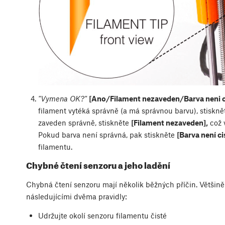
"Vymena OK?"
[Ano/Filament nezaveden/Barva neni c
filament vytéká správně (a má správnou barvu), stiskn
zaveden správně, stiskněte
[Filament nezaveden],
což v
Pokud barva není správná, pak stiskněte
[Barva není ci
filamentu.
Chybné čtení senzoru a jeho ladění
Chybná čtení senzoru mají několik běžných příčin. Většině
následujícími dvěma pravidly:
Udržujte okolí senzoru filamentu čisté