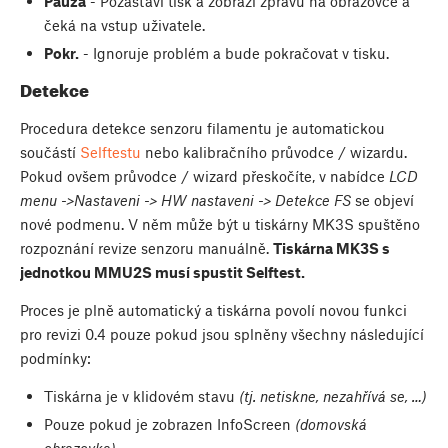
Pauza
- Pozastaví tisk a zobrazí zprávu na obrazovce a
čeká na vstup uživatele.
Pokr.
- Ignoruje problém a bude pokračovat v tisku.
Detekce
Procedura detekce senzoru filamentu je automatickou
součástí
Selftestu
nebo kalibračního průvodce / wizardu.
Pokud ovšem průvodce / wizard přeskočíte, v nabídce
LCD
menu ->Nastaveni -> HW nastaveni -> Detekce FS
se objeví
nové podmenu. V něm může být u tiskárny MK3S spuštěno
rozpoznání revize senzoru manuálně.
Tiskárna MK3S s
jednotkou MMU2S musí spustit Selftest.
Proces je plně automatický a tiskárna povolí novou funkci
pro revizi 0.4 pouze pokud jsou splněny všechny následující
podmínky:
Tiskárna je v klidovém stavu
(tj. netiskne, nezahřívá se, …)
Pouze pokud je zobrazen InfoScreen
(domovská
obrazovka)