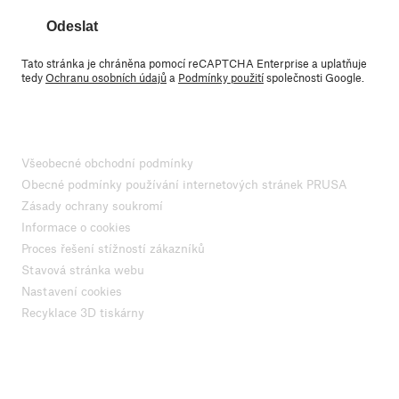
Odeslat
Tato stránka je chráněna pomocí reCAPTCHA Enterprise a uplatňuje
tedy
Ochranu osobních údajů
a
Podmínky použití
společnosti Google.
Všeobecné obchodní podmínky
Obecné podmínky používání internetových stránek PRUSA
Zásady ochrany soukromí
Informace o cookies
Proces řešení stížností zákazníků
Stavová stránka webu
Nastavení cookies
Recyklace 3D tiskárny