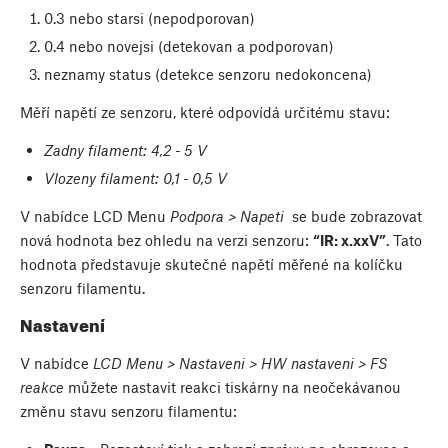
0.3 nebo starsi (nepodporovan)
0.4 nebo novejsi (detekovan a podporovan)
neznamy status (detekce senzoru nedokoncena)
Měří napětí ze senzoru, které odpovídá určitému stavu:
Zadny filament: 4,2 - 5 V
Vlozeny filament: 0,1
- 0,5 V
V nabídce LCD Menu
Podpora > Napeti
se bude zobrazovat
nová hodnota bez ohledu na verzi senzoru:
“IR: x.xxV”
. Tato
hodnota představuje skutečné napětí měřené na kolíčku
senzoru filamentu.
Nastavení
V nabídce
LCD Menu > Nastaveni > HW nastaveni > FS
reakce
můžete nastavit reakci tiskárny na neočekávanou
změnu stavu senzoru filamentu: