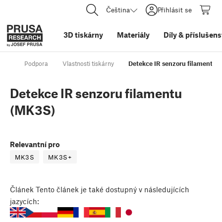
Čeština
Přihlásit se
3D tiskárny
Materiály
Díly
&
příslušens
Podpora
Vlastnosti tiskárny
Detekce IR senzoru filamentu 
Detekce IR senzoru filamentu
(MK3S)
Relevantní pro
MK3S
MK3S+
Článek
Tento článek je také dostupný v následujících
jazycích: