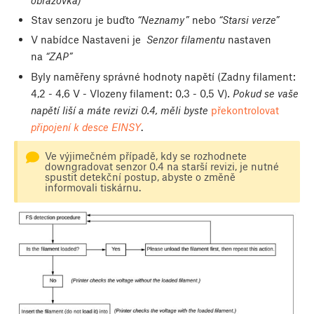
Stav senzoru je buďto
“Neznamy”
nebo
“Starsi verze”
V nabídce Nastaveni je
Senzor filamentu
nastaven
na
“ZAP”
Byly naměřeny správné hodnoty napětí (Zadny filament:
4,2 - 4,6 V - Vlozeny filament: 0,3 - 0,5 V)
. Pokud se vaše
napětí liší a máte revizi 0.4, měli byste
překontrolovat
připojení k desce EINSY
.
Ve výjimečném případě, kdy se rozhodnete
downgradovat senzor 0.4 na starší revizi, je nutné
spustit detekční postup, abyste o změně
informovali tiskárnu.