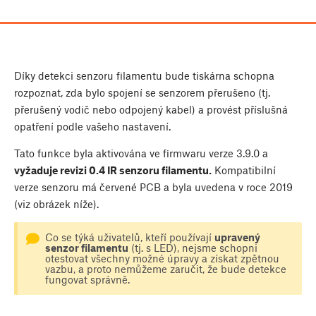
Díky detekci senzoru filamentu bude tiskárna schopna
rozpoznat, zda bylo spojení se senzorem přerušeno (tj.
přerušený vodič nebo odpojený kabel) a provést příslušná
opatření podle vašeho nastavení.
Tato funkce byla aktivována ve firmwaru verze 3.9.0 a
vyžaduje revizi 0.4 IR senzoru filamentu.
Kompatibilní
verze senzoru má červené PCB a byla uvedena v roce 2019
(viz obrázek níže).
Co se týká uživatelů, kteří používají
upravený
senzor filamentu
(tj. s LED), nejsme schopni
otestovat všechny možné úpravy a získat zpětnou
vazbu, a proto nemůžeme zaručit, že bude detekce
fungovat správně.