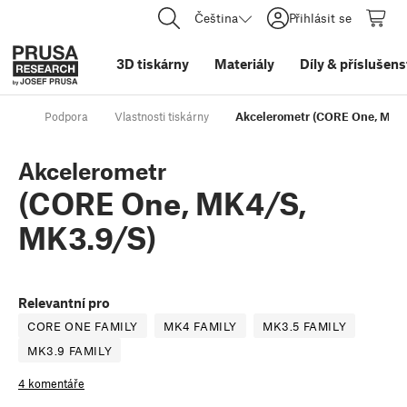
Čeština
Přihlásit se
3D tiskárny
Materiály
Díly
&
příslušens
Podpora
Vlastnosti tiskárny
Akcelerometr (CORE One, MK4
Akcelerometr
(CORE One, MK4/S,
MK3.9/S)
Relevantní pro
CORE ONE FAMILY
MK4 FAMILY
MK3.5 FAMILY
MK3.9 FAMILY
4 komentáře