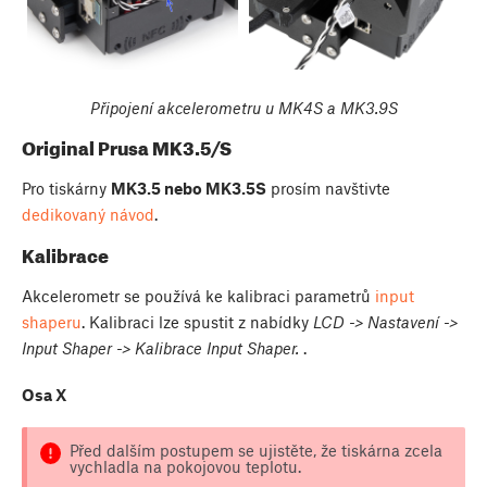
Připojení akcelerometru u MK4S a MK3.9S
Original Prusa MK3.5/S
Pro tiskárny
MK3.5 nebo MK3.5S
prosím navštivte
dedikovaný návod
.
Kalibrace
Akcelerometr se používá ke kalibraci parametrů
input
shaperu
. Kalibraci lze spustit z nabídky
LCD -> Nastavení ->
Input Shaper -> Kalibrace Input Shaper.
.
Osa X
Před dalším postupem se ujistěte, že tiskárna zcela
vychladla na pokojovou teplotu.