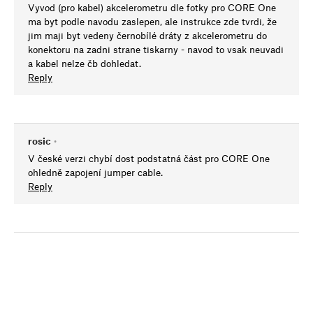
Vyvod (pro kabel) akcelerometru dle fotky pro CORE One
ma byt podle navodu zaslepen, ale instrukce zde tvrdi, že
jim maji byt vedeny černobílé dráty z akcelerometru do
konektoru na zadni strane tiskarny - navod to vsak neuvadi
a kabel nelze čb dohledat.
Reply
rosic
•
V české verzi chybí dost podstatná část pro CORE One
ohledně zapojení jumper cable.
Reply