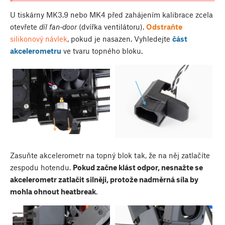
U tiskárny MK3.9 nebo MK4 před zahájením kalibrace zcela
otevřete
díl fan-door
(dvířka ventilátoru).
Odstraňte
silikonový návlek
, pokud je nasazen. Vyhledejte
část
akcelerometru
ve tvaru topného bloku.
Zasuňte akcelerometr na topný blok tak, že na něj zatlačíte
zespodu hotendu.
Pokud začne klást odpor, nesnažte se
akcelerometr zatlačit silněji, protože nadměrná síla by
mohla ohnout heatbreak
.