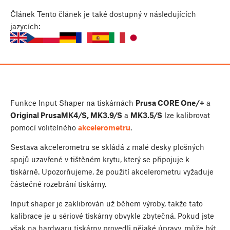
Článek
Tento článek je také dostupný v následujících
jazycích:
Funkce Input Shaper na tiskárnách
Prusa CORE One/+
a
Original Prusa
MK4/S, MK3.9/S
a
MK3.5/S
lze kalibrovat
pomocí volitelného
akcelerometru
.
Sestava akcelerometru se skládá z malé desky plošných
spojů uzavřené v tištěném krytu, který se připojuje k
tiskárně. Upozorňujeme, že použití akcelerometru vyžaduje
částečné rozebrání tiskárny.
Input shaper je zaklibrován už během výroby, takže tato
kalibrace je u sériové tiskárny obvykle zbytečná. Pokud jste
však na hardwaru tiskárny provedli nějaké úpravy, může být