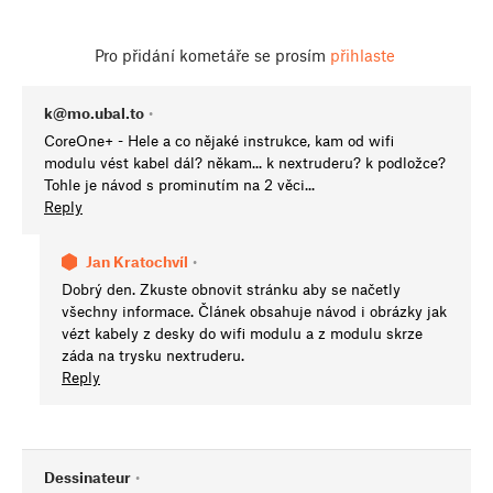
Pro přidání kometáře se prosím
přihlaste
k@mo.ubal.to
•
CoreOne+ - Hele a co nějaké instrukce, kam od wifi
modulu vést kabel dál? někam... k nextruderu? k podložce?
Tohle je návod s prominutím na 2 věci...
Reply
Jan Kratochvíl
•
Dobrý den. Zkuste obnovit stránku aby se načetly
všechny informace. Článek obsahuje návod i obrázky jak
vézt kabely z desky do wifi modulu a z modulu skrze
záda na trysku nextruderu.
Reply
Dessinateur
•