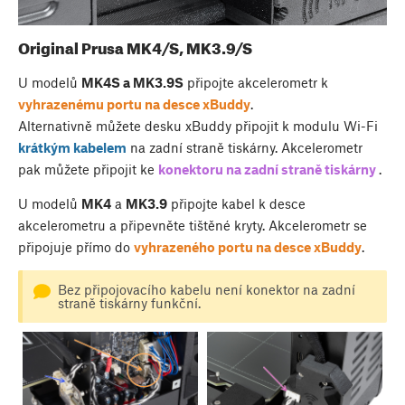
Original Prusa MK4/S, MK3.9/S
U modelů
MK4S a MK3.9S
připojte akcelerometr k
vyhrazenému portu na desce xBuddy
.
Alternativně můžete desku xBuddy připojit k modulu Wi-Fi
krátkým kabelem
na zadní straně tiskárny. Akcelerometr
pak můžete připojit ke
konektoru na zadní straně tiskárny
.
U modelů
MK4
a
MK3.9
připojte kabel k desce
akcelerometru a připevněte tištěné kryty. Akcelerometr se
připojuje přímo do
vyhrazeného portu na desce xBuddy
.
Bez připojovacího kabelu není konektor na zadní
straně tiskárny funkční.