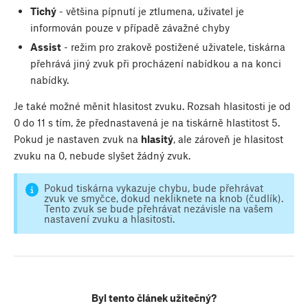
Tichý
- většina pípnutí je ztlumena, uživatel je
informován pouze v případě závažné chyby
Assist
- režim pro zrakově postižené uživatele, tiskárna
přehrává jiný zvuk při procházení nabídkou a na konci
nabídky.
Je také možné měnit hlasitost zvuku. Rozsah hlasitosti je od
0 do 11 s tím, že přednastavená je na tiskárně hlastitost 5.
Pokud je nastaven zvuk na
hlasitý
, ale zároveň je hlasitost
zvuku na 0, nebude slyšet žádný zvuk.
Pokud tiskárna vykazuje chybu, bude přehrávat
zvuk ve smyčce, dokud nekliknete na knob (čudlík).
Tento zvuk se bude přehrávat nezávisle na vašem
nastavení zvuku a hlasitosti.
Byl tento článek užitečný?