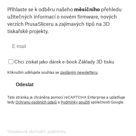
Přihlaste se k odběru našeho
měsíčního
přehledu
užitečných informací o novém firmware, nových
verzích PrusaSliceru a zajímavých tipů na 3D
tiskařské projekty.
Chci získat jako dárek e-book Základy 3D tisku
Kliknutím udělujete souhlas se
zasíláním newsletteru
.
Odeslat
Tato stránka je chráněna pomocí reCAPTCHA Enterprise a uplatňuje
tedy
Ochranu osobních údajů
a
Podmínky použití
společnosti Google.
Všeobecné obchodní podmínky