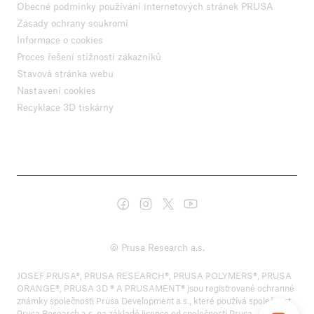
Obecné podmínky používání internetových stránek PRUSA
Zásady ochrany soukromí
Informace o cookies
Proces řešení stížností zákazníků
Stavová stránka webu
Nastavení cookies
Recyklace 3D tiskárny
© Prusa Research a.s.
JOSEF PRUSA®, PRUSA RESEARCH®, PRUSA POLYMERS®, PRUSA
ORANGE®, PRUSA 3D ® A PRUSAMENT® jsou registrované ochranné
známky společnosti Prusa Development a.s., které používá společnost
Prusa Research a.s. na základě licence od společnosti Prusa