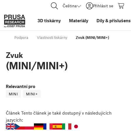
Čeština
Přihlásit se
3D tiskárny
Materiály
Díly
&
příslušens
Podpora
Vlastnosti tiskárny
Zvuk (MINI/MINI+)
Zvuk
(MINI/MINI+)
Relevantní pro
MINI
MINI+
Článek
Tento článek je také dostupný v následujících
jazycích: