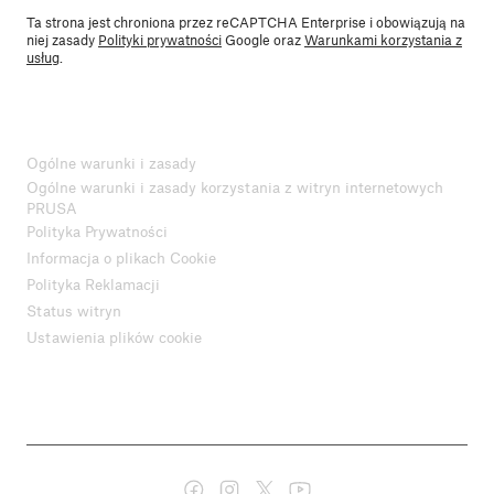
Ta strona jest chroniona przez reCAPTCHA Enterprise i obowiązują na
niej zasady
Polityki prywatności
Google oraz
Warunkami korzystania z
usług
.
Ogólne warunki i zasady
Ogólne warunki i zasady korzystania z witryn internetowych
PRUSA
Polityka Prywatności
Informacja o plikach Cookie
Polityka Reklamacji
Status witryn
Ustawienia plików cookie