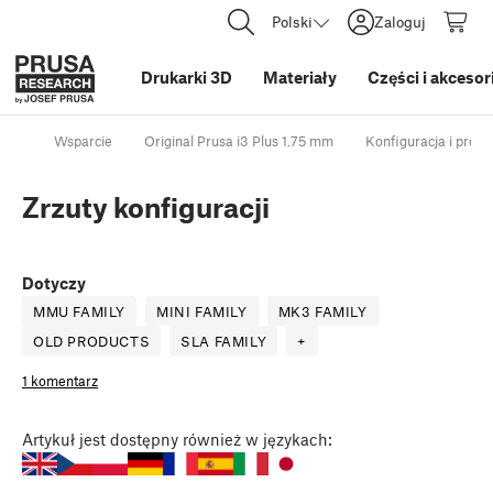
Polski
Zaloguj
Drukarki 3D
Materiały
Części i akcesor
Wsparcie
Original Prusa i3 Plus 1.75 mm
Konfiguracja i profil
Zrzuty konfiguracji
Dotyczy
MMU FAMILY
MINI FAMILY
MK3 FAMILY
OLD PRODUCTS
SLA FAMILY
+
1 komentarz
Artykuł
jest dostępny również w językach: