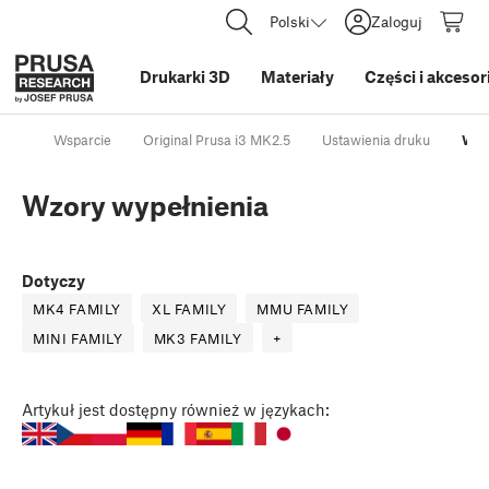
Polski
Zaloguj
Drukarki 3D
Materiały
Części i akcesor
Wsparcie
Original Prusa i3 MK2.5
Ustawienia druku
Wzo
Wzory wypełnienia
Dotyczy
MK4 FAMILY
XL FAMILY
MMU FAMILY
MINI FAMILY
MK3 FAMILY
+
Artykuł
jest dostępny również w językach: