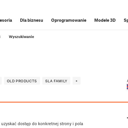
cesoria
Dla biznesu
Oprogramowanie
Modele 3D
S
i
Wyszukiwanie
OLD PRODUCTS
SLA FAMILY
+
uzyskać dostęp do konkretnej strony i pola