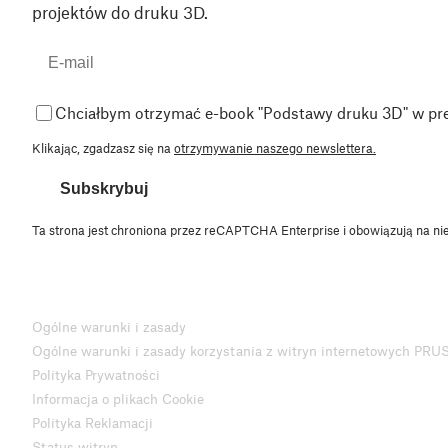
projektów do druku 3D.
Chciałbym otrzymać e-book "Podstawy druku 3D" w pr
Klikając, zgadzasz się na
otrzymywanie naszego newslettera.
Subskrybuj
Ta strona jest chroniona przez reCAPTCHA Enterprise i obowiązują na ni
Ogólne warunki i zasady
Ogólne warunki i zasady korzystania z witryn internetowych PRU
Polityka Prywatności
Informacja o plikach Cookie
Polityka Reklamacji
Status witryn