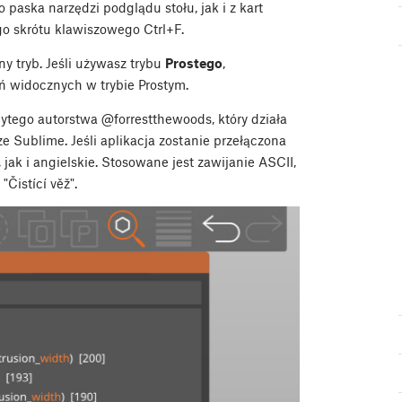
paska narzędzi podglądu stołu, jak i z kart
go skrótu klawiszowego
Ctrl
+
F
.
y tryb. Jeśli używasz trybu
Prostego
,
ń widocznych w trybie Prostym.
tego autorstwa @forrestthewoods, który działa
 Sublime. Jeśli aplikacja zostanie przełączona
jak i angielskie. Stosowane jest zawijanie ASCII,
Čistící věž".