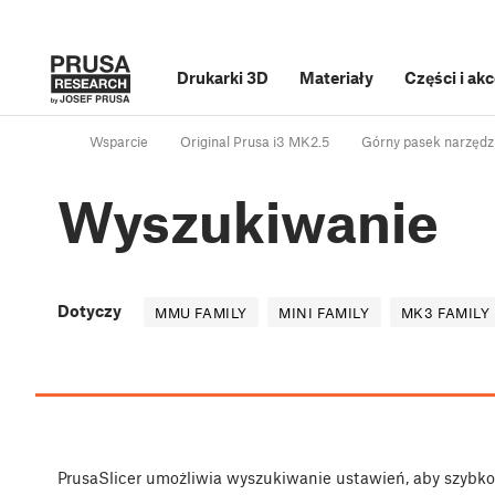
Drukarki 3D
Materiały
Części i ak
Wsparcie
Original Prusa i3 MK2.5
Górny pasek narzędz
Wyszukiwanie
Dotyczy
MMU FAMILY
MINI FAMILY
MK3 FAMILY
PrusaSlicer umożliwia wyszukiwanie ustawień, aby szybko 