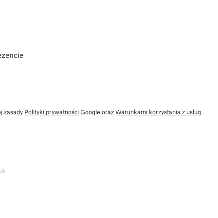
ezencie
ej zasady
Polityki prywatności
Google oraz
Warunkami korzystania z usług
.
SA