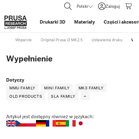
Polski
Zaloguj
Drukarki 3D
Materiały
Części i akcesor
Wsparcie
Original Prusa i3 MK2.5
Ustawienia druku
Wyp
Wypełnienie
Dotyczy
MMU FAMILY
MINI FAMILY
MK3 FAMILY
OLD PRODUCTS
SLA FAMILY
+
Artykuł
jest dostępny również w językach: