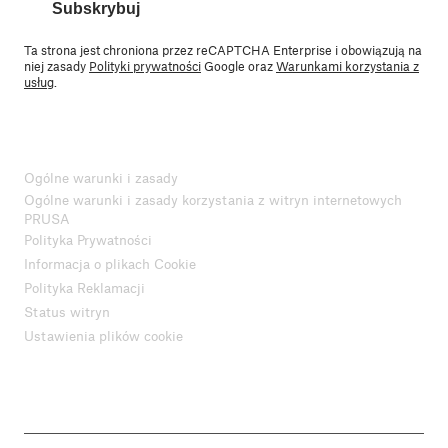
Subskrybuj
Ta strona jest chroniona przez reCAPTCHA Enterprise i obowiązują na
niej zasady
Polityki prywatności
Google oraz
Warunkami korzystania z
usług
.
Ogólne warunki i zasady
Ogólne warunki i zasady korzystania z witryn internetowych
PRUSA
Polityka Prywatności
Informacja o plikach Cookie
Polityka Reklamacji
Status witryn
Ustawienia plików cookie