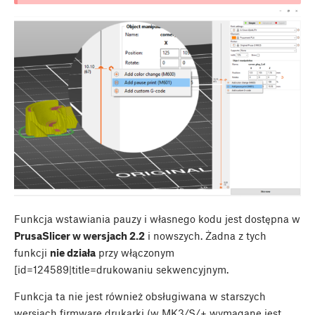
Funkcja wstawiania pauzy i własnego kodu jest dostępna w
PrusaSlicer w wersjach 2.2
i nowszych. Żadna z tych
funkcji
nie działa
przy włączonym
[id=124589|title=drukowaniu sekwencyjnym.
Funkcja ta nie jest również obsługiwana w starszych
wersjach firmware drukarki (w MK3/S/+ wymagane jest