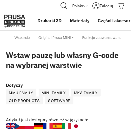
Polski
Zaloguj
Drukarki 3D
Materiały
Części i akcesor
Wsparcie
Original Prusa MINI+
Funkcje zaawansowane
Wstaw pauzę lub własny G-code
na wybranej warstwie
Dotyczy
MMU FAMILY
MINI FAMILY
MK3 FAMILY
OLD PRODUCTS
SOFTWARE
Artykuł
jest dostępny również w językach: