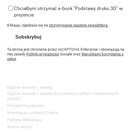
Chciałbym otrzymać e-book "Podstawy druku 3D" w
prezencie
Klikając, zgadzasz się na
otrzymywanie naszego newslettera.
Subskrybuj
Ta strona jest chroniona przez reCAPTCHA Enterprise i obowiązują na
niej zasady
Polityki prywatności
Google oraz
Warunkami korzystania z
usług
.
Ogólne warunki i zasady
Ogólne warunki i zasady korzystania z witryn internetowych
PRUSA
Polityka Prywatności
Informacja o plikach Cookie
Polityka Reklamacji
Status witryn