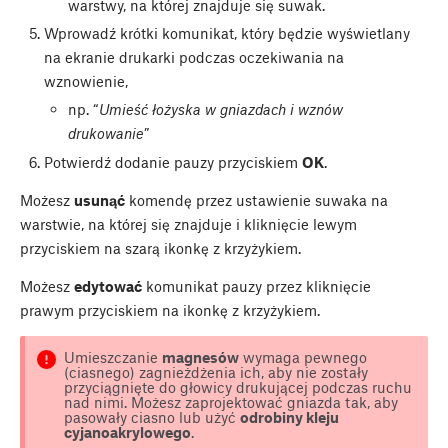
warstwy, na której znajduje się suwak.
Wprowadź krótki komunikat, który będzie wyświetlany
na ekranie drukarki podczas oczekiwania na
wznowienie,
np. “
Umieść łożyska w gniazdach i wznów
drukowanie
”
Potwierdź dodanie pauzy przyciskiem
OK
.
Możesz
usunąć
komendę przez ustawienie suwaka na
warstwie, na której się znajduje i kliknięcie lewym
przyciskiem na szarą ikonkę z krzyżykiem.
Możesz
edytować
komunikat pauzy przez kliknięcie
prawym przyciskiem na ikonkę z krzyżykiem.
Umieszczanie
magnesów
wymaga pewnego
(ciasnego) zagnieżdżenia ich, aby nie zostały
przyciągnięte do głowicy drukującej podczas ruchu
nad nimi. Możesz zaprojektować gniazda tak, aby
pasowały ciasno lub użyć
odrobiny kleju
cyjanoakrylowego
.