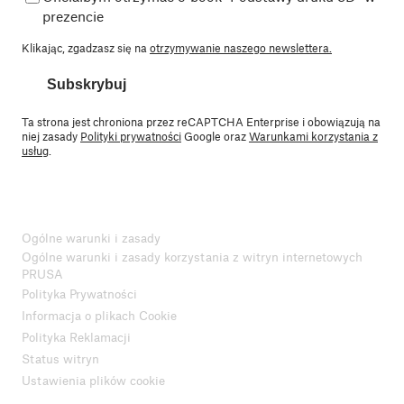
prezencie
Klikając, zgadzasz się na
otrzymywanie naszego newslettera.
Subskrybuj
Ta strona jest chroniona przez reCAPTCHA Enterprise i obowiązują na
niej zasady
Polityki prywatności
Google oraz
Warunkami korzystania z
usług
.
Ogólne warunki i zasady
Ogólne warunki i zasady korzystania z witryn internetowych
PRUSA
Polityka Prywatności
Informacja o plikach Cookie
Polityka Reklamacji
Status witryn
Ustawienia plików cookie