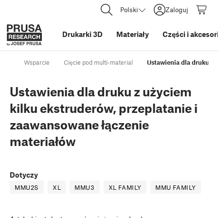
Polski
Zaloguj
Drukarki 3D
Materiały
Części i akcesor
Wsparcie
Cięcie pod multi-material
Ustawienia dla druku z 
Ustawienia dla druku z użyciem
kilku ekstruderów, przeplatanie i
zaawansowane łączenie
materiałów
Dotyczy
MMU2S
XL
MMU3
XL FAMILY
MMU FAMILY