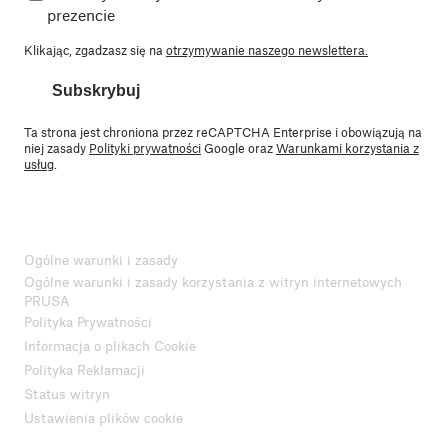
prezencie
Klikając, zgadzasz się na
otrzymywanie naszego newslettera.
Subskrybuj
Ta strona jest chroniona przez reCAPTCHA Enterprise i obowiązują na
niej zasady
Polityki prywatności
Google oraz
Warunkami korzystania z
usług
.
Ogólne warunki i zasady
Ogólne warunki i zasady korzystania z witryn internetowych
PRUSA
Polityka Prywatności
Informacja o plikach Cookie
Polityka Reklamacji
Status witryn
Ustawienia plików cookie