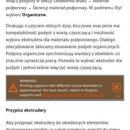
Włącz podpory w sekcji
Ustawienia druku → Materiał
podporowy → Generuj materiał podporowy
. W podmenu
Styl
wybierz
Organiczne
.
Drukując z użyciem różnych dysz, kluczowe znaczenie ma
kompatybilność podpór z wieżą czyszczącą i możliwość
wyboru ekstrudera dla materiału podporowego. Dlatego
zdecydowanie zalecamy stosowanie podpór organicznych.
Podpory organiczne synchronizują warstwy z obiektem, co
znacznie upraszcza pracę. Pozwala to wybrać ekstruder dla
podpór i jednocześnie włączyć wieżę czyszczącą.
Przypisz ekstrudery
Aby przypisać ekstrudery do określonych elementów
drukowanego modelu w całym projekcie, przejdź do menu