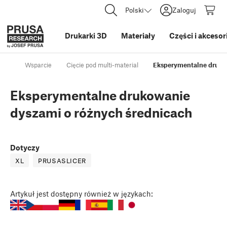
Polski
Zaloguj
Drukarki 3D
Materiały
Części i akcesor
Wsparcie
Cięcie pod multi-material
Eksperymentalne druko
Eksperymentalne drukowanie
dyszami o różnych średnicach
Dotyczy
XL
PRUSASLICER
Artykuł
jest dostępny również w językach: