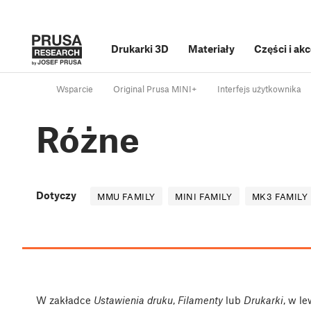
Drukarki 3D
Materiały
Części i ak
Wsparcie
Original Prusa MINI+
Interfejs użytkownika
Różne
Dotyczy
MMU FAMILY
MINI FAMILY
MK3 FAMILY
W zakładce
Ustawienia druku
,
Filamenty
lub
Drukarki
, w l