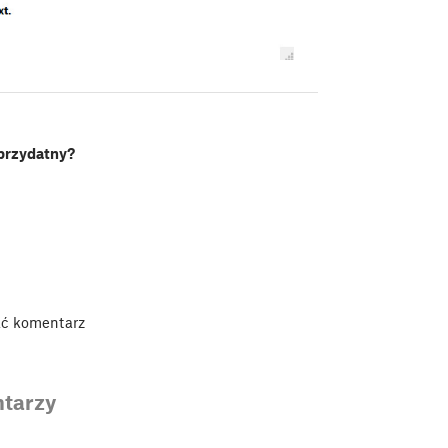
 przydatny?
ać komentarz
tarzy