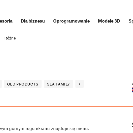
cesoria
Dla biznesu
Oprogramowanie
Modele 3D
S
Różne
OLD PRODUCTS
SLA FAMILY
+
ewym górnym rogu ekranu znajduje się menu.