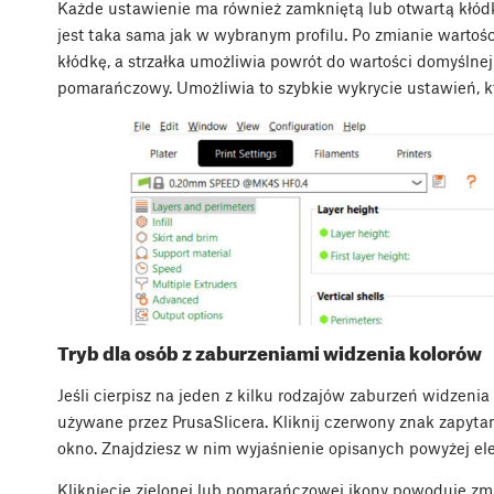
Każde ustawienie ma również zamkniętą lub otwartą kłódk
jest taka sama jak w wybranym profilu. Po zmianie wartoś
kłódkę, a strzałka umożliwia powrót do wartości domyślnej 
pomarańczowy. Umożliwia to szybkie wykrycie ustawień, kt
Tryb dla osób z zaburzeniami widzenia kolorów
Jeśli cierpisz na jeden z kilku rodzajów zaburzeń widzeni
używane przez PrusaSlicera. Kliknij czerwony znak zapyta
okno. Znajdziesz w nim wyjaśnienie opisanych powyżej elem
Kliknięcie zielonej lub pomarańczowej ikony powoduje zm