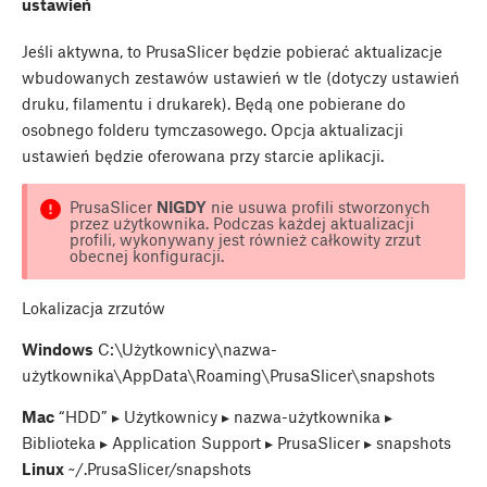
ustawień
Jeśli aktywna, to PrusaSlicer będzie pobierać aktualizacje
wbudowanych zestawów ustawień w tle (dotyczy ustawień
druku, filamentu i drukarek). Będą one pobierane do
osobnego folderu tymczasowego. Opcja aktualizacji
ustawień będzie oferowana przy starcie aplikacji.
PrusaSlicer
NIGDY
nie usuwa profili stworzonych
przez użytkownika. Podczas każdej aktualizacji
profili, wykonywany jest również całkowity zrzut
obecnej konfiguracji.
Lokalizacja zrzutów
Windows
C:\Użytkownicy\nazwa-
użytkownika\AppData\Roaming\PrusaSlicer\snapshots
Mac
“HDD” ▸ ⁨Użytkownicy⁩ ▸ ⁨nazwa-użytkownika⁩ ▸
⁨Biblioteka⁩ ▸ ⁨Application Support⁩ ▸ ⁨PrusaSlicer⁩ ▸ snapshots
Linux
~/.PrusaSlicer/snapshots