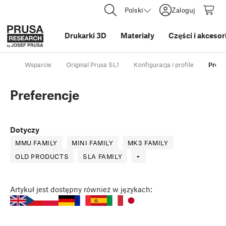
Polski
Zaloguj
Drukarki 3D
Materiały
Części i akcesor
Wsparcie
Original Prusa SL1
Konfiguracja i profile
Prefe
Preferencje
Dotyczy
MMU FAMILY
MINI FAMILY
MK3 FAMILY
OLD PRODUCTS
SLA FAMILY
+
Artykuł
jest dostępny również w językach: