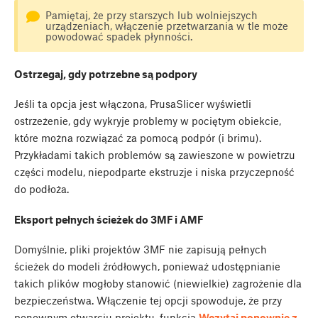
Pamiętaj, że przy starszych lub wolniejszych
urządzeniach, włączenie przetwarzania w tle może
powodować spadek płynności.
Ostrzegaj, gdy potrzebne są podpory
Jeśli ta opcja jest włączona, PrusaSlicer wyświetli
ostrzeżenie, gdy wykryje problemy w pociętym obiekcie,
które można rozwiązać za pomocą podpór (i brimu).
Przykładami takich problemów są zawieszone w powietrzu
części modelu, niepodparte ekstruzje i niska przyczepność
do podłoża.
Eksport pełnych ścieżek do 3MF i AMF
Domyślnie, pliki projektów 3MF nie zapisują pełnych
ścieżek do modeli źródłowych, ponieważ udostępnianie
takich plików mogłoby stanowić (niewielkie) zagrożenie dla
bezpieczeństwa. Włączenie tej opcji spowoduje, że przy
ponownym otwarciu projektu, funkcja
Wczytaj ponownie z