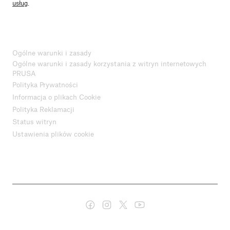
usług
.
Ogólne warunki i zasady
Ogólne warunki i zasady korzystania z witryn internetowych
PRUSA
Polityka Prywatności
Informacja o plikach Cookie
Polityka Reklamacji
Status witryn
Ustawienia plików cookie