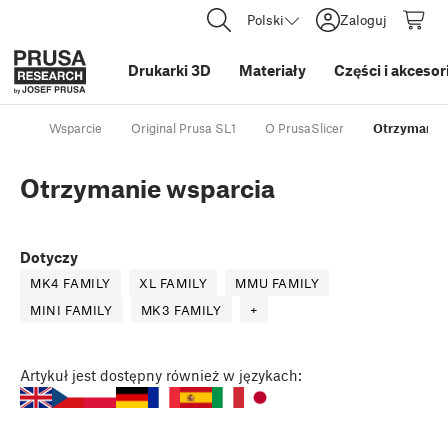
Polski
Zaloguj
Drukarki 3D
Materiały
Części i akcesor
Wsparcie
Original Prusa SL1
O PrusaSlicer
Otrzymanie 
Otrzymanie wsparcia
Dotyczy
MK4 FAMILY
XL FAMILY
MMU FAMILY
MINI FAMILY
MK3 FAMILY
+
Artykuł
jest dostępny również w językach: