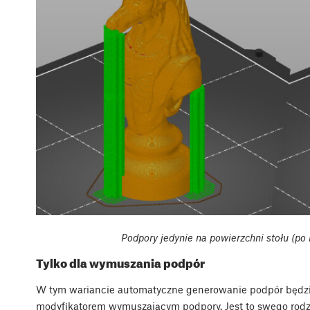
Podpory jedynie na powierzchni stołu (po 
Tylko dla wymuszania podpór
W tym wariancie automatyczne generowanie podpór będzie
modyfikatorem wymuszającym podpory. Jest to swego rodza