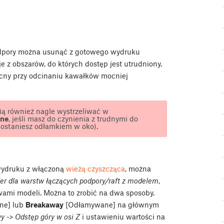
podpory można usunąć z gotowego wydruku
e z obszarów, do których dostęp jest utrudniony.
ocny przy odcinaniu kawałków mocniej
ią również nagle wystrzeliwać w
nne
, jeśli masz do czynienia z trudnymi do
dostaniesz odłamkiem w oko).
 wydruku z włączoną
wieżą czyszcząca
, można
er dla warstw łączących podpory/raft z modelem
,
wami modeli. Można to zrobić na dwa sposoby.
ne] lub
Breakaway
[Odłamywane] na głównym
y -> Odstęp góry w osi Z
i ustawieniu wartości na