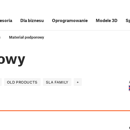
cesoria
Dla biznesu
Oprogramowanie
Modele 3D
S
u
Materiał podporowy
rowy
OLD PRODUCTS
SLA FAMILY
+