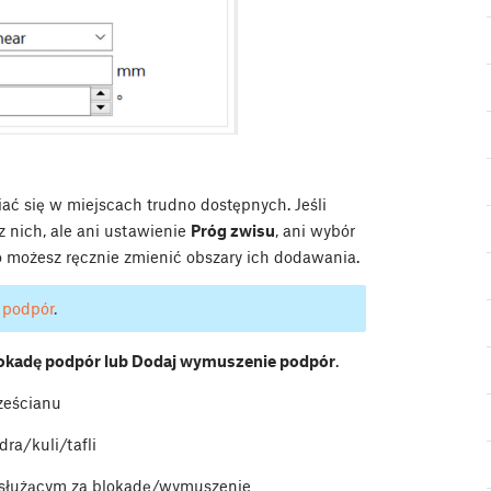
 się w miejscach trudno dostępnych. Jeśli
 nich, ale ani ustawienie
Próg zwisu
, ani wybór
o możesz ręcznie zmienić obszary ich dodawania.
 podpór
.
lokadę podpór lub Dodaj wymuszenie podpór
.
ześcianu
dra/kuli/tafli
m służącym za blokadę/wymuszenie