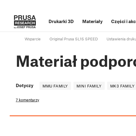
Drukarki 3D
Materiały
Części i ak
Wsparcie
Original Prusa SL1S SPEED
Ustawienia druk
Materiał podpo
Dotyczy
MMU FAMILY
MINI FAMILY
MK3 FAMILY
7 komentarzy