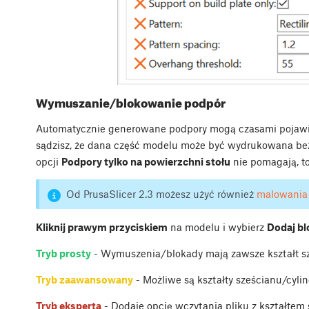
Wymuszanie/blokowanie podpór
Automatycznie generowane podpory mogą czasami pojawiać
sądzisz, że dana część modelu może być wydrukowana bez
opcji
Podpory tylko na powierzchni stołu
nie pomagają, t
Od PrusaSlicer 2.3 możesz użyć również
malowania
Kliknij prawym przyciskiem
na modelu i wybierz
Dodaj b
Tryb prosty
- Wymuszenia/blokady mają zawsze kształt s
Tryb zaawansowany
- Możliwe są kształty sześcianu/cylin
Tryb eksperta
- Dodaje opcję wczytania pliku z kształte