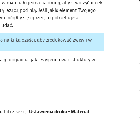
tw materiału jedna na drugą, aby stworzyć obiekt
ą leżącą pod nią. Jeśli jakiś element Twojego
ym mógłby się oprzeć, to potrzebujesz
 udać.
 na kilka części, aby zredukować zwisy i w
ją podparcia, jak i wygenerować struktury w
lu
lub z sekcji
Ustawienia druku - Materiał