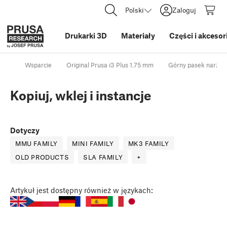
Polski
Zaloguj
Drukarki 3D
Materiały
Części i akcesor
Wsparcie
Original Prusa i3 Plus 1.75 mm
Górny pasek narzęd
Kopiuj, wklej i instancje
Dotyczy
MMU FAMILY
MINI FAMILY
MK3 FAMILY
OLD PRODUCTS
SLA FAMILY
+
Artykuł
jest dostępny również w językach: