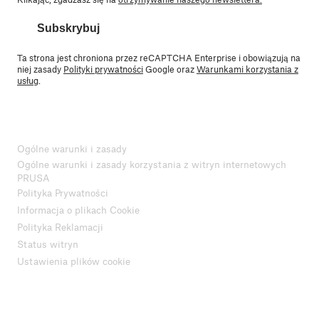
Subskrybuj
Ta strona jest chroniona przez reCAPTCHA Enterprise i obowiązują na
niej zasady
Polityki prywatności
Google oraz
Warunkami korzystania z
usług
.
Ogólne warunki i zasady
Ogólne warunki i zasady korzystania z witryn internetowych
PRUSA
Polityka Prywatności
Informacja o plikach Cookie
Polityka Reklamacji
Status witryn
Ustawienia plików cookie