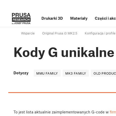
Drukarki 3D
Materiały
Części i ak
Wsparcie
Original Prusa i3 MK2.5
Konfiguracja i profile
Kody G unikalne
Dotyczy
MMU FAMILY
MK3 FAMILY
OLD PRODU
To jest lista aktualnie zaimplementowanych G-code w
fir