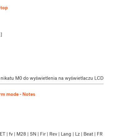
stop
]
nikatu M0 do wyświetlenia na wyświetlaczu LCD
arm mode - Notes
| fv | M28 | SN | Fir | Rev | Lang | Lz | Beat | FR