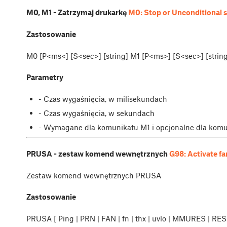
M0, M1 - Zatrzymaj drukarkę
M0: Stop or Unconditional 
Zastosowanie
M0 [P<ms<] [S<sec>] [string] M1 [P<ms>] [S<sec>] [string
Parametry
- Czas wygaśnięcia, w milisekundach
- Czas wygaśnięcia, w sekundach
- Wymagane dla komunikatu M1 i opcjonalne dla komu
PRUSA - zestaw komend wewnętrznych
G98: Activate f
Zestaw komend wewnętrznych PRUSA
Zastosowanie
PRUSA [ Ping | PRN | FAN | fn | thx | uvlo | MMURES | RESET 