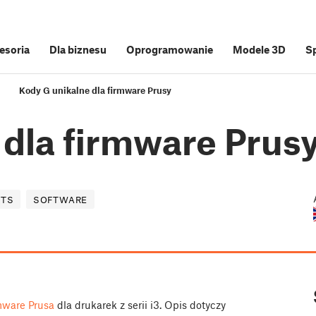
cesoria
Dla biznesu
Oprogramowanie
Modele 3D
S
Kody G unikalne dla firmware Prusy
 dla firmware Prus
CTS
SOFTWARE
mware Prusa
dla drukarek z serii i3. Opis dotyczy