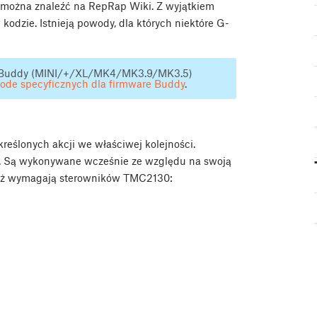
e można znaleźć na RepRap Wiki. Z wyjątkiem
kodzie. Istnieją powody, dla których niektóre G-
sa Buddy (MINI/+/XL/MK4/MK3.9/MK3.5)
code specyficznych dla firmware Buddy
.
eślonych akcji we właściwej kolejności.
i. Są wykonywane wcześnie ze względu na swoją
eważ wymagają sterowników TMC2130: