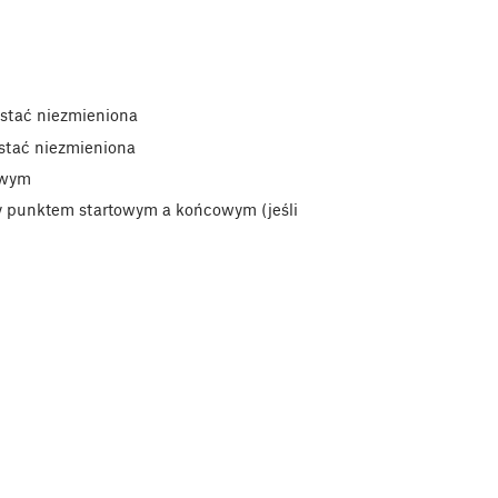
ostać niezmieniona
ostać niezmieniona
owym
 punktem startowym a końcowym (jeśli