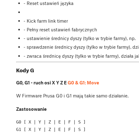
- Reset ustawień języka
- Kick farm link timer
- Pełny reset ustawień fabrycznych
- ustawienie średnicy dyszy (tylko w trybie farmy), np.
- sprawdzenie średnicy dyszy (tylko w trybie farmy), dzi
- zwraca średnicę dyszy (tylko w trybie farmy), działa ja
Kody G
G0, G1 - ruch osi X Y Z E
G0 & G1: Move
W Firmware Prusa G0 i G1 mają takie samo działanie.
Zastosowanie
G0 [ X | Y | Z | E | F | S ]
