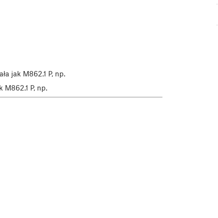
ała jak M862.1 P, np.
k M862.1 P, np.